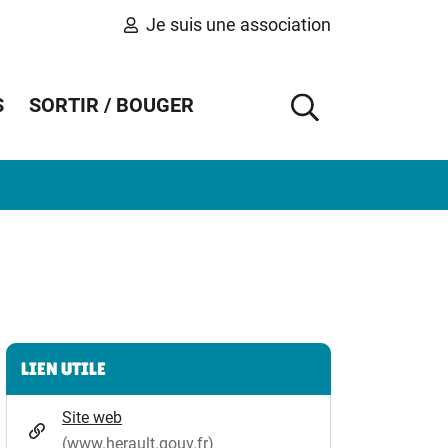
Je suis une association
S
SORTIR / BOUGER
AFFICHER 
Informations complémentaires
LIEN UTILE
Site web
(www.herault.gouv.fr)