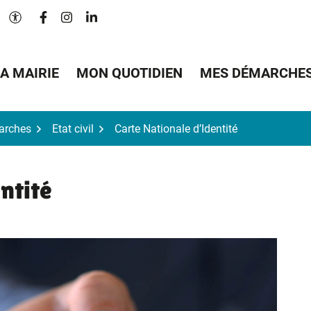
Lien vers le compte Facebook
Lien vers le compte Instagram
Lien vers le compte Linkedin
Paramètres d'accessibilité
A MAIRIE
MON QUOTIDIEN
MES DÉMARCHE
arches
Etat civil
Carte Nationale d’Identité
ntité