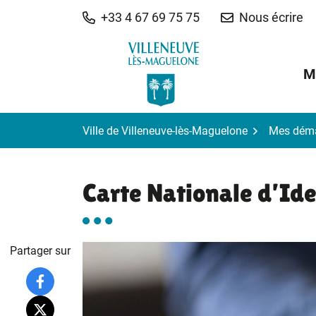
Gestion des traceurs
Aller
+33 4 67 69 75 75
Nous écrire
au
contenu
M
Ville de Villeneuve-lès-Maguelone
Mes dém
Carte Nationale d’Ide
Partager sur