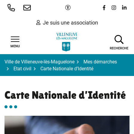
Gestion des traceurs
Aller
Paramètres d'accessibilité
Lien vers le 
Lien vers
Lien 
au
contenu
Je suis une association
MENU
RECHERCHE
Ville de Villeneuve-lès-Maguelone
Mes démarches
Etat civil
Carte Nationale d’Identité
Carte Nationale d’Identité