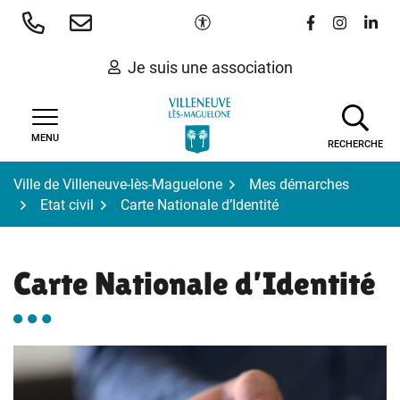
Gestion des traceurs
Aller
Paramètres d'accessibilité
Lien vers le 
Lien vers
Lien 
au
contenu
Je suis une association
MENU
RECHERCHE
Ville de Villeneuve-lès-Maguelone
Mes démarches
Etat civil
Carte Nationale d’Identité
Carte Nationale d’Identité