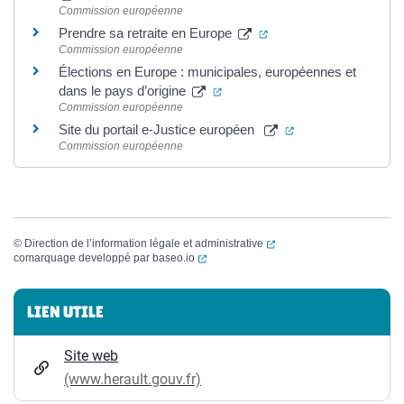
Commission européenne
(ouverture dans un nouv
Prendre sa retraite en Europe
Commission européenne
Élections en Europe : municipales, européennes et
(ouverture dans un nouvel ongl
dans le pays d’origine
Commission européenne
(ouverture dans un
Site du portail e-Justice européen
Commission européenne
(ouverture dans un nouvel
©
Direction de l’information légale et administrative
(ouverture dans un nouvel onglet)
comarquage developpé par
baseo.io
Informations complémentaires
LIEN UTILE
Site web
(www.herault.gouv.fr)