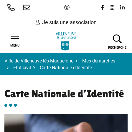
Gestion des traceurs
Aller
Paramètres d'accessibilité
Lien vers le 
Lien vers
Lien 
au
contenu
Je suis une association
MENU
RECHERCHE
Ville de Villeneuve-lès-Maguelone
Mes démarches
Etat civil
Carte Nationale d’Identité
Carte Nationale d’Identité