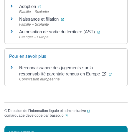
(ouverture dans un nouvel onglet)
Adoption
Famille – Scolarité
(ouverture dans un nouvel onglet)
Naissance et filiation
Famille – Scolarité
(ouverture dans 
Autorisation de sortie du territoire (AST)
Étranger – Europe
Pour en savoir plus
Reconnaissance des jugements sur la
(ouverture
responsabilité parentale rendus en Europe
Commission européenne
(ouverture dans un nouvel
©
Direction de l’information légale et administrative
(ouverture dans un nouvel onglet)
comarquage developpé par
baseo.io
Informations complémentaires