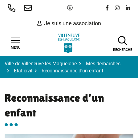
Gestion des traceurs
Aller
Paramètres d'accessibilité
Lien vers le 
Lien vers
Lien 
au
contenu
Je suis une association
MENU
RECHERCHE
Ville de Villeneuve-lès-Maguelone
Mes démarches
Etat civil
Reconnaissance d’un enfant
Reconnaissance d’un
enfant