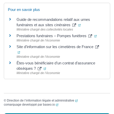
Pour en savoir plus
Guide de recommandations relatif aux urnes
(ouverture dans un 
funéraires et aux sites cinéraires
Ministère chargé des collectivités locales
(ouverture
Prestations funéraires – Pompes funèbres
Ministère chargé de l’économie
Site d’information sur les cimetières de France
(ouverture dans un nouvel onglet)
Ministère chargé de l’économie
Êtes-vous bénéficiaire d’un contrat d’assurance
(ouverture dans un nouvel onglet)
obsèques ?
Ministère chargé de l’économie
(ouverture dans un nouvel
©
Direction de l’information légale et administrative
(ouverture dans un nouvel onglet)
comarquage developpé par
baseo.io