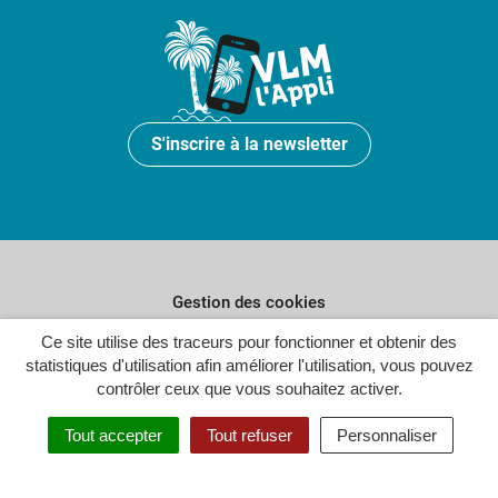
S'inscrire à la newsletter
Gestion des cookies
Ce site utilise des traceurs pour fonctionner et obtenir des
Plan du site
statistiques d'utilisation afin améliorer l'utilisation, vous pouvez
Politique de confidentialité
contrôler ceux que vous souhaitez activer.
Crédits
Tout accepter
Tout refuser
Personnaliser
Accessibilité : partiellement conforme