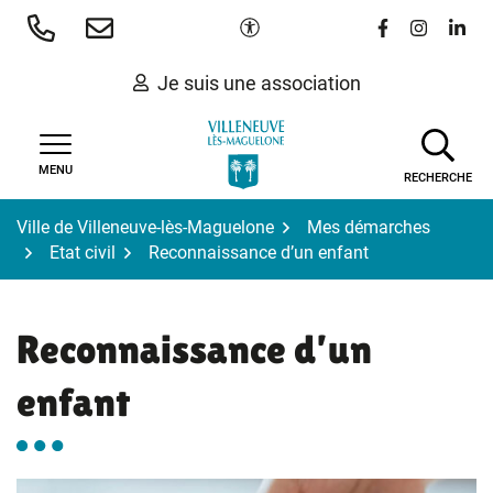
Gestion des traceurs
Aller
Paramètres d'accessibilité
Lien vers le 
Lien vers
Lien 
au
contenu
Je suis une association
MENU
RECHERCHE
Ville de Villeneuve-lès-Maguelone
Mes démarches
Etat civil
Reconnaissance d’un enfant
Reconnaissance d’un
enfant