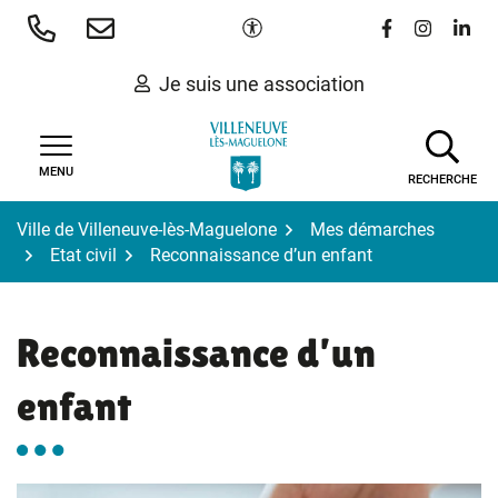
Gestion des traceurs
Aller
Paramètres d'accessibilité
Lien vers le 
Lien vers
Lien 
au
contenu
Je suis une association
MENU
RECHERCHE
Ville de Villeneuve-lès-Maguelone
Mes démarches
Etat civil
Reconnaissance d’un enfant
Reconnaissance d’un
enfant