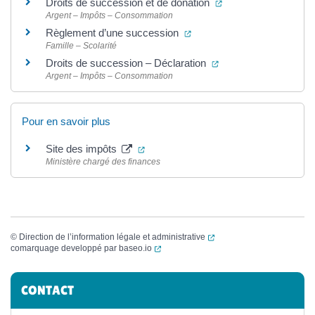
(ouverture dans un n
Droits de succession et de donation
Argent – Impôts – Consommation
(ouverture dans un nouvel 
Règlement d’une succession
Famille – Scolarité
(ouverture dans un n
Droits de succession – Déclaration
Argent – Impôts – Consommation
Pour en savoir plus
(ouverture dans un nouvel onglet)
Site des impôts
Ministère chargé des finances
(ouverture dans un nouvel
©
Direction de l’information légale et administrative
(ouverture dans un nouvel onglet)
comarquage developpé par
baseo.io
Informations complémentaires
CONTACT