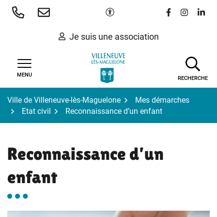
Gestion des traceurs
Aller
Paramètres d'accessibilité
Lien vers le 
Lien vers
Lien 
au
contenu
Je suis une association
MENU
RECHERCHE
Ville de Villeneuve-lès-Maguelone
Mes démarches
Etat civil
Reconnaissance d’un enfant
Reconnaissance d’un
enfant