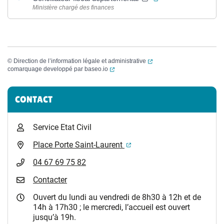
Ministère chargé des finances
(ouverture dans un nouvel
©
Direction de l’information légale et administrative
(ouverture dans un nouvel onglet)
comarquage developpé par
baseo.io
Informations complémentaires
CONTACT
Service Etat Civil
(ouverture dans un nouvel 
Place Porte Saint-Laurent
04 67 69 75 82
Contacter
Ouvert du lundi au vendredi de 8h30 à 12h et de
14h à 17h30 ; le mercredi, l’accueil est ouvert
jusqu’à 19h.