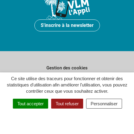
S'inscrire à la newsletter
Gestion des cookies
Plan du site
Ce site utilise des traceurs pour fonctionner et obtenir des
statistiques d'utilisation afin améliorer l'utilisation, vous pouvez
Politique de confidentialité
contrôler ceux que vous souhaitez activer.
Crédits
Tout accepter
Tout refuser
Personnaliser
Accessibilité : partiellement conforme
Inovagora (ouverture dans un n
Site réalisé par