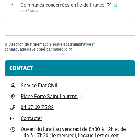
(ouverture 
Communes concernées en Île-de-France
Legifrance
(ouverture dans un nouvel
©
Direction de l’information légale et administrative
(ouverture dans un nouvel onglet)
comarquage developpé par
baseo.io
Informations complémentaires
CONTACT
Service Etat Civil
(ouverture dans un nouvel 
Place Porte Saint-Laurent
04 67 69 75 82
Contacter
Ouvert du lundi au vendredi de 8h30 à 12h et de
14h à 17h30 ; le mercredi, l’accueil est ouvert