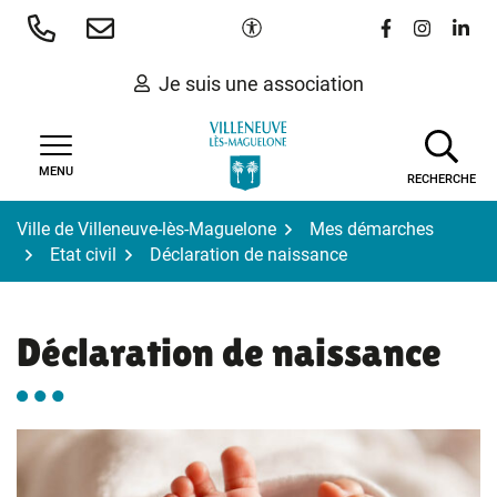
Gestion des traceurs
Aller
Paramètres d'accessibilité
Lien vers le 
Lien vers
Lien 
au
contenu
Je suis une association
MENU
RECHERCHE
Ville de Villeneuve-lès-Maguelone
Mes démarches
Etat civil
Déclaration de naissance
Déclaration de naissance