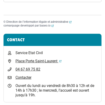
(ouverture dans un nouvel
©
Direction de l’information légale et administrative
(ouverture dans un nouvel onglet)
comarquage developpé par
baseo.io
Informations complémentaires
CONTACT
Service Etat Civil
(ouverture dans un nouvel 
Place Porte Saint-Laurent
04 67 69 75 82
Contacter
Ouvert du lundi au vendredi de 8h30 à 12h et de
14h à 17h30 ; le mercredi, l’accueil est ouvert
jusqu’à 19h.