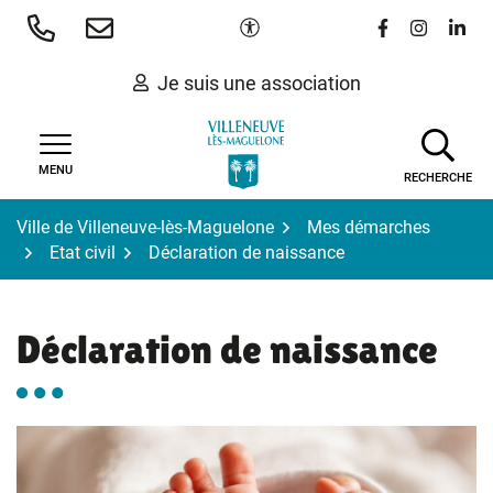
Gestion des traceurs
Aller
Paramètres d'accessibilité
Lien vers le 
Lien vers
Lien 
au
contenu
Je suis une association
MENU
RECHERCHE
Ville de Villeneuve-lès-Maguelone
Mes démarches
Etat civil
Déclaration de naissance
Déclaration de naissance