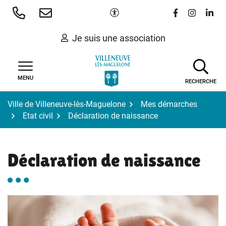
Gestion des traceurs
Aller
Paramètres d'accessibilité
Lien vers le 
Lien vers
Lien 
au
contenu
Je suis une association
MENU
RECHERCHE
Ville de Villeneuve-lès-Maguelone
Mes démarches
Etat civil
Déclaration de naissance
Déclaration de naissance