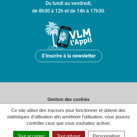
Du lundi au vendredi,
de 8h30 à 12h et de 14h à 17h30.
S'inscrire à la newsletter
Gestion des cookies
Ce site utilise des traceurs pour fonctionner et obtenir des
Plan du site
statistiques d'utilisation afin améliorer l'utilisation, vous pouvez
Politique de confidentialité
contrôler ceux que vous souhaitez activer.
Crédits
Tout accepter
Tout refuser
Personnaliser