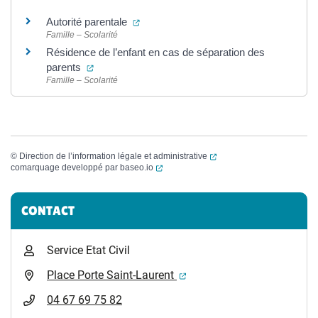
(ouverture dans un nouvel onglet)
Autorité parentale
Famille – Scolarité
Résidence de l’enfant en cas de séparation des
(ouverture dans un nouvel onglet)
parents
Famille – Scolarité
(ouverture dans un nouvel
©
Direction de l’information légale et administrative
(ouverture dans un nouvel onglet)
comarquage developpé par
baseo.io
Informations complémentaires
CONTACT
Service Etat Civil
(ouverture dans un nouvel 
Place Porte Saint-Laurent
04 67 69 75 82