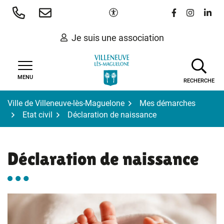
Gestion des traceurs
Aller
Paramètres d'accessibilité
Lien vers le 
Lien vers
Lien 
au
contenu
Je suis une association
MENU
RECHERCHE
Ville de Villeneuve-lès-Maguelone
Mes démarches
Etat civil
Déclaration de naissance
Déclaration de naissance