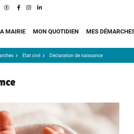
Lien vers le compte Facebook
Lien vers le compte Instagram
Lien vers le compte Linkedin
Paramètres d'accessibilité
A MAIRIE
MON QUOTIDIEN
MES DÉMARCHE
arches
Etat civil
Déclaration de naissance
ance