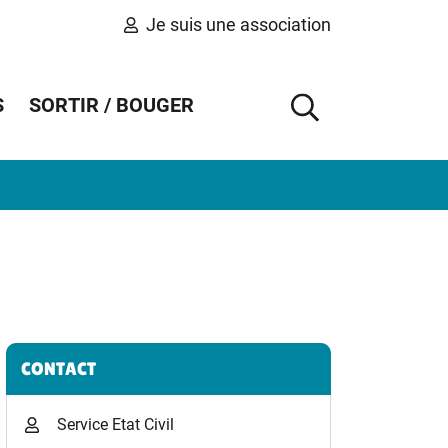
Je suis une association
S
SORTIR / BOUGER
AFFICHER 
Informations complémentaires
CONTACT
Service Etat Civil