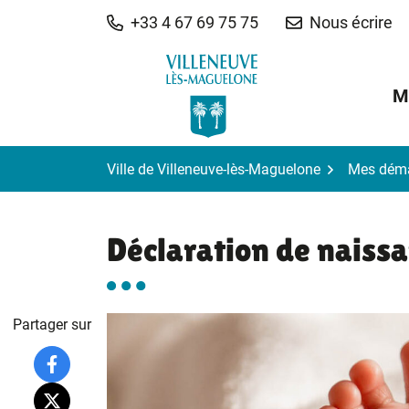
Gestion des traceurs
Aller
+33 4 67 69 75 75
Nous écrire
au
contenu
M
Ville de Villeneuve-lès-Maguelone
Mes dém
Déclaration de naiss
Partager sur