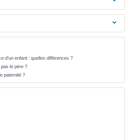
 d’un enfant : quelles différences ?
 pas le père ?
e paternité ?
l onglet)
vel onglet)
el onglet)