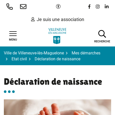
Gestion des traceurs
Aller
Paramètres d'accessibilité
Lien vers le 
Lien vers
Lien 
au
contenu
Je suis une association
MENU
RECHERCHE
Ville de Villeneuve-lès-Maguelone
Mes démarches
Etat civil
Déclaration de naissance
Déclaration de naissance