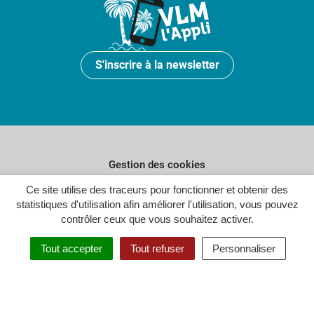
S'inscrire à la newsletter
Gestion des cookies
Ce site utilise des traceurs pour fonctionner et obtenir des
Plan du site
statistiques d'utilisation afin améliorer l'utilisation, vous pouvez
Politique de confidentialité
contrôler ceux que vous souhaitez activer.
Crédits
Tout accepter
Tout refuser
Personnaliser
Accessibilité : partiellement conforme
Inovagora (ouverture dans un n
Site réalisé par