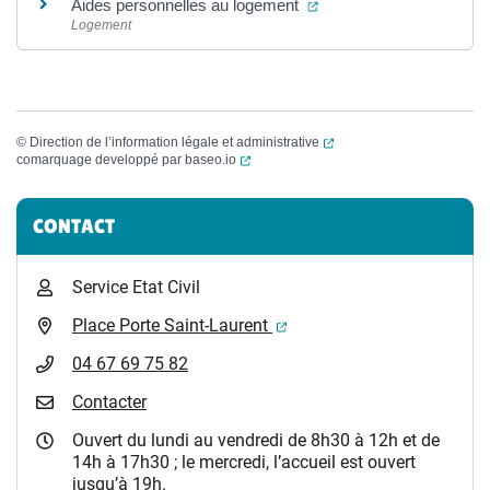
(ouverture dans un nouv
Aides personnelles au logement
Logement
(ouverture dans un nouvel
©
Direction de l’information légale et administrative
(ouverture dans un nouvel onglet)
comarquage developpé par
baseo.io
Informations complémentaires
CONTACT
Service Etat Civil
(ouverture dans un nouvel 
Place Porte Saint-Laurent
04 67 69 75 82
Contacter
Ouvert du lundi au vendredi de 8h30 à 12h et de
14h à 17h30 ; le mercredi, l’accueil est ouvert
jusqu’à 19h.