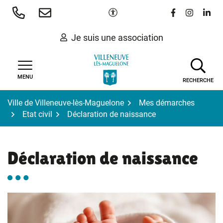
Gestion des traceurs
Aller
Paramètres d'accessibilité
Lien vers le 
Lien vers
Lien 
au
contenu
Je suis une association
MENU
RECHERCHE
Ville de Villeneuve-lès-Maguelone
Mes démarches
Etat civil
Déclaration de naissance
Déclaration de naissance