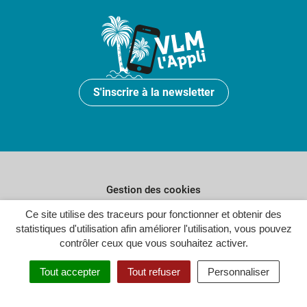
S'inscrire à la newsletter
Gestion des cookies
Plan du site
Ce site utilise des traceurs pour fonctionner et obtenir des
statistiques d'utilisation afin améliorer l'utilisation, vous pouvez
Politique de confidentialité
contrôler ceux que vous souhaitez activer.
Crédits
Tout accepter
Tout refuser
Personnaliser
Accessibilité : partiellement conforme