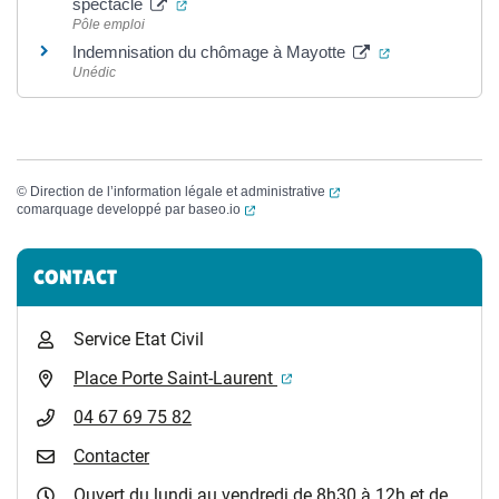
(ouverture dans un nouvel onglet)
spectacle
Pôle emploi
(ouverture dan
Indemnisation du chômage à Mayotte
Unédic
(ouverture dans un nouvel
©
Direction de l’information légale et administrative
(ouverture dans un nouvel onglet)
comarquage developpé par
baseo.io
Informations complémentaires
CONTACT
Service Etat Civil
(ouverture dans un nouvel 
Place Porte Saint-Laurent
04 67 69 75 82
Contacter
Ouvert du lundi au vendredi de 8h30 à 12h et de