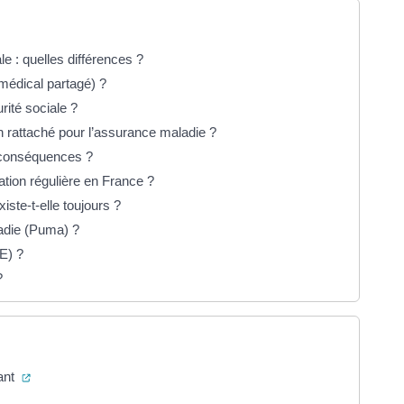
iale : quelles différences ?
médical partagé) ?
rité sociale ?
n rattaché pour l’assurance maladie ?
s conséquences ?
ation régulière en France ?
ste-t-elle toujours ?
ladie (Puma) ?
E) ?
?
(ouverture dans un nouvel onglet)
dant