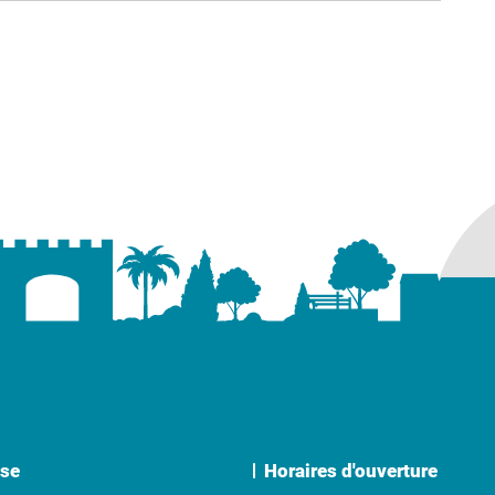
ure dans un nouvel onglet)
uvel onglet)
se
Horaires d'ouverture