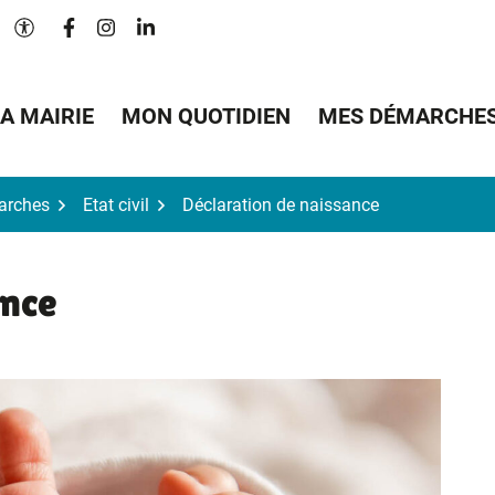
Lien vers le compte Facebook
Lien vers le compte Instagram
Lien vers le compte Linkedin
Paramètres d'accessibilité
A MAIRIE
MON QUOTIDIEN
MES DÉMARCHE
arches
Etat civil
Déclaration de naissance
ance