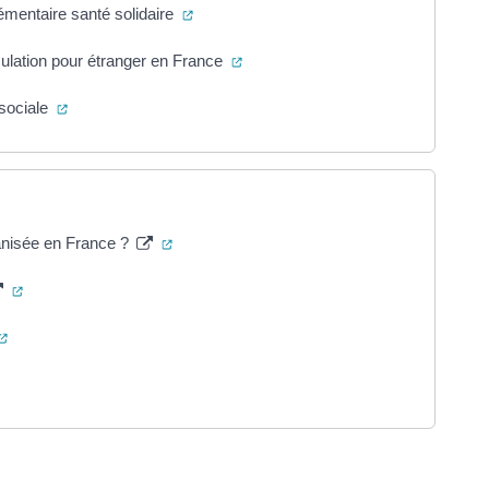
(ouverture dans un nouvel onglet)
mentaire santé solidaire
(ouverture dans un nouvel onglet)
culation pour étranger en France
(ouverture dans un nouvel onglet)
sociale
(ouverture dans un nouvel onglet)
ganisée en France ?
(ouverture dans un nouvel onglet)
(ouverture dans un nouvel onglet)
re dans un nouvel onglet)