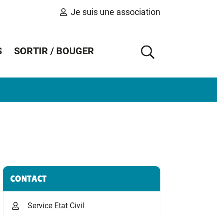
Je suis une association
S
SORTIR / BOUGER
AFFICHER 
Informations complémentaires
CONTACT
Service Etat Civil