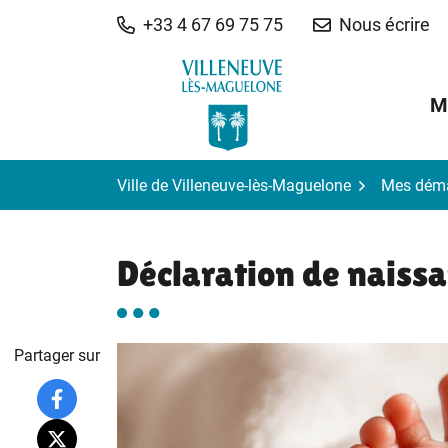
Gestion des traceurs
Aller
+33 4 67 69 75 75
Nous écrire
au
contenu
M
Ville de Villeneuve-lès-Maguelone
Mes dém
Déclaration de naiss
Partager sur