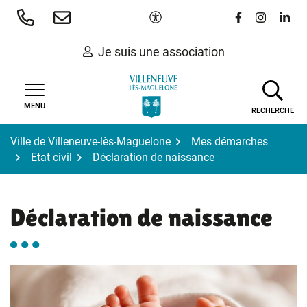
Gestion des traceurs
Aller
Paramètres d'accessibilité
Lien vers le 
Lien vers
Lien 
au
contenu
Je suis une association
MENU
RECHERCHE
Ville de Villeneuve-lès-Maguelone
Mes démarches
Etat civil
Déclaration de naissance
Déclaration de naissance