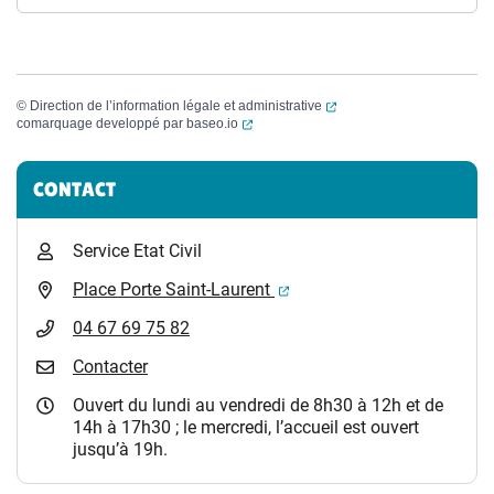
(ouverture dans un nouvel
©
Direction de l’information légale et administrative
(ouverture dans un nouvel onglet)
comarquage developpé par
baseo.io
Informations complémentaires
CONTACT
Service Etat Civil
(ouverture dans un nouvel 
Place Porte Saint-Laurent
04 67 69 75 82
Contacter
Ouvert du lundi au vendredi de 8h30 à 12h et de
14h à 17h30 ; le mercredi, l’accueil est ouvert
jusqu’à 19h.