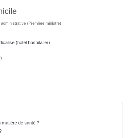
icile
t administrative (Première ministre)
alisé (hôtel hospitalier)
)
 matière de santé ?
?