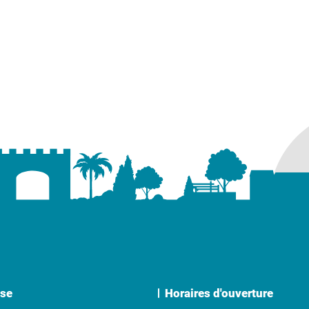
ure dans un nouvel onglet)
uvel onglet)
se
Horaires d'ouverture