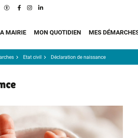
Lien vers le compte Facebook
Lien vers le compte Instagram
Lien vers le compte Linkedin
Paramètres d'accessibilité
A MAIRIE
MON QUOTIDIEN
MES DÉMARCHE
arches
Etat civil
Déclaration de naissance
ance