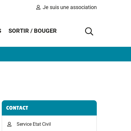
Je suis une association
S
SORTIR / BOUGER
AFFICHER 
Informations complémentaires
CONTACT
Service Etat Civil