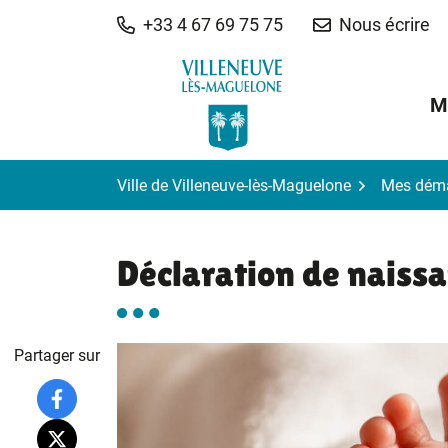
Gestion des traceurs
Aller
+33 4 67 69 75 75
Nous écrire
au
contenu
M
Ville de Villeneuve-lès-Maguelone
Mes dém
Déclaration de naiss
Partager sur