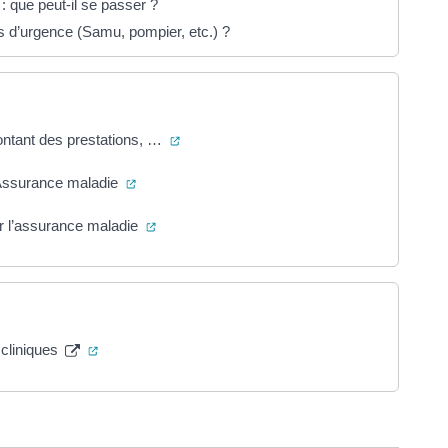
n : que peut-il se passer ?
 d’urgence (Samu, pompier, etc.) ?
(ouverture dans un nouvel onglet)
montant des prestations, …
(ouverture dans un nouvel onglet)
l’Assurance maladie
(ouverture dans un nouvel onglet)
r l’assurance maladie
(ouverture dans un nouvel onglet)
 cliniques