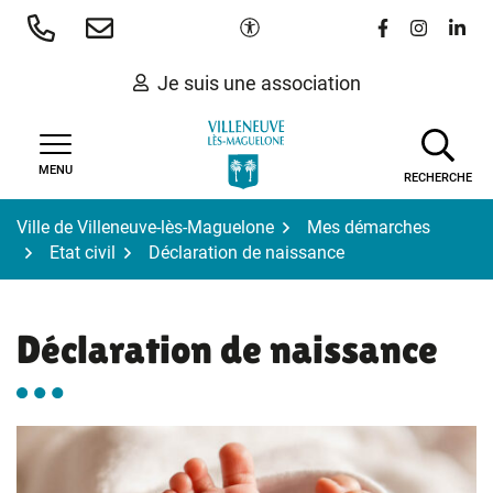
Gestion des traceurs
Aller
Paramètres d'accessibilité
Lien vers le 
Lien vers
Lien 
au
contenu
Je suis une association
MENU
RECHERCHE
Ville de Villeneuve-lès-Maguelone
Mes démarches
Etat civil
Déclaration de naissance
Déclaration de naissance