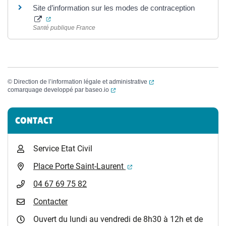
Site d’information sur les modes de contraception
(ouverture dans un nouvel onglet)
Santé publique France
(ouverture dans un nouvel
©
Direction de l’information légale et administrative
(ouverture dans un nouvel onglet)
comarquage developpé par
baseo.io
Informations complémentaires
CONTACT
Service Etat Civil
(ouverture dans un nouvel 
Place Porte Saint-Laurent
04 67 69 75 82
Contacter
Ouvert du lundi au vendredi de 8h30 à 12h et de