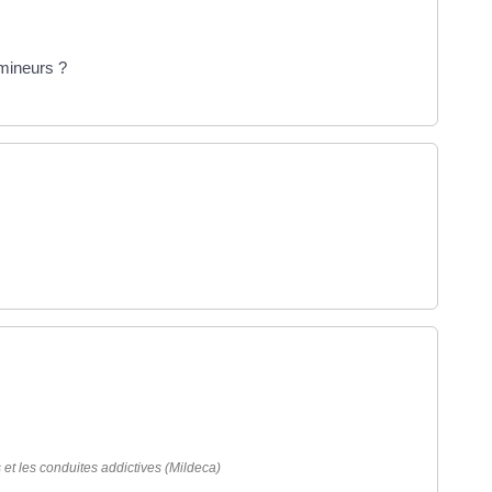
 mineurs ?
l onglet)
el onglet)
 nouvel onglet)
ouvel onglet)
s et les conduites addictives (Mildeca)