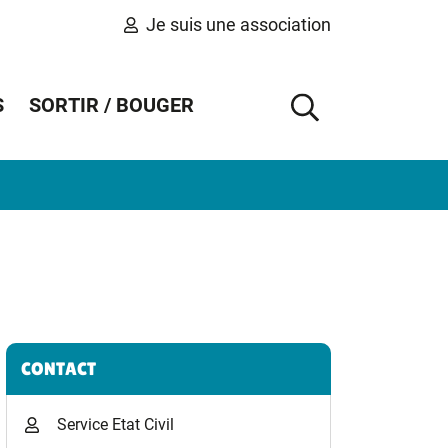
Je suis une association
S
SORTIR / BOUGER
AFFICHER 
Informations complémentaires
CONTACT
Service Etat Civil