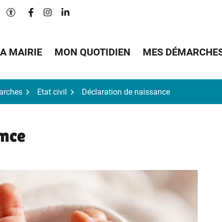
Lien vers le compte Facebook
Lien vers le compte Instagram
Lien vers le compte Linkedin
Paramètres d'accessibilité
A MAIRIE
MON QUOTIDIEN
MES DÉMARCHE
arches
Etat civil
Déclaration de naissance
ance