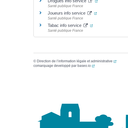
(ouverture dans 
Drogues info service
Santé publique France
(ouverture dans 
Joueurs info service
Santé publique France
(ouverture dans un
Tabac info service
Santé publique France
(ouvert
©
Direction de l’information légale et administrative
(ouverture dans un no
comarquage developpé par
baseo.io