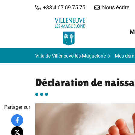
Gestion des traceurs
Aller
+33 4 67 69 75 75
Nous écrire
au
contenu
M
Ville de Villeneuve-lès-Maguelone
Mes dém
Déclaration de naiss
Partager sur