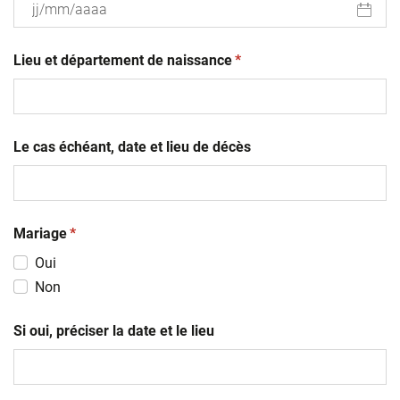
JJ
(obligatoire)
slash
Lieu et département de naissance
*
MM
slash
AAAA
Le cas échéant, date et lieu de décès
(obligatoire)
Mariage
*
Oui
Non
Si oui, préciser la date et le lieu