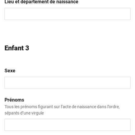
slash
Lieu et département de naissance
MM
slash
AAAA
Enfant 3
Sexe
Prénoms
Tous les prénoms figurant sur l’acte de naissance dans l’ordre,
séparés d’une virgule