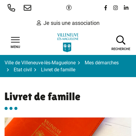
Gestion des traceurs
Aller
Paramètres d'accessibilité
Lien vers le 
Lien vers
Lien 
au
contenu
Je suis une association
MENU
RECHERCHE
Ville de Villeneuve-lès-Maguelone
Mes démarches
Etat civil
Livret de famille
Livret de famille