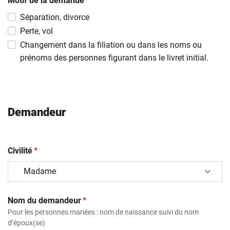
slash
Motif de la demande
*
MM
Séparation, divorce
slash
Perte, vol
AAAA
Changement dans la filiation ou dans les noms ou
prénoms des personnes figurant dans le livret initial.
Demandeur
(obligatoire)
Civilité
*
(obligatoire)
Nom du demandeur
*
Pour les personnes mariées : nom de naissance suivi du nom
d’époux(se)