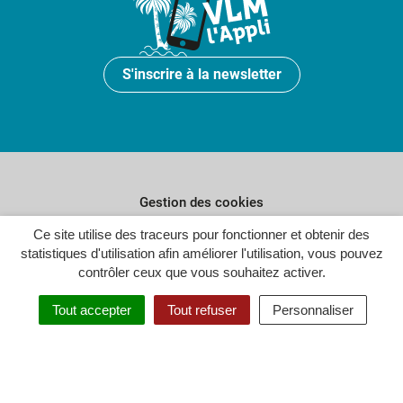
S'inscrire à la newsletter
Gestion des cookies
Plan du site
Ce site utilise des traceurs pour fonctionner et obtenir des
statistiques d'utilisation afin améliorer l'utilisation, vous pouvez
Politique de confidentialité
contrôler ceux que vous souhaitez activer.
Crédits
Tout accepter
Tout refuser
Personnaliser
Accessibilité : partiellement conforme
Inovagora (ouverture dans un n
Site réalisé par