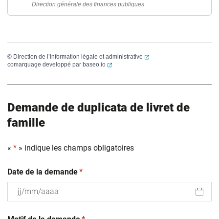
Direction générale des finances publiques
(ouverture dans un nouvel
©
Direction de l’information légale et administrative
(ouverture dans un nouvel onglet)
comarquage developpé par
baseo.io
Demande de duplicata de livret de
famille
«
*
» indique les champs obligatoires
(obligatoire)
Date de la demande
*
JJ
(obligatoire)