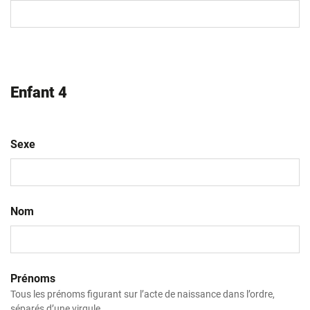
MM
slash
AAAA
Enfant 4
Sexe
Nom
Prénoms
Tous les prénoms figurant sur l’acte de naissance dans l’ordre,
séparés d’une virgule