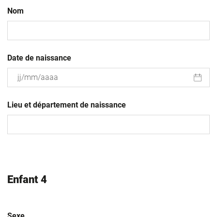
Nom
Date de naissance
JJ
slash
Lieu et département de naissance
MM
slash
AAAA
Enfant 4
Sexe