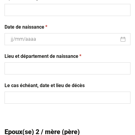
(obligatoire)
Date de naissance
*
JJ
(obligatoire)
slash
Lieu et département de naissance
*
MM
slash
AAAA
Le cas échéant, date et lieu de décès
Epoux(se) 2 / mère (père)