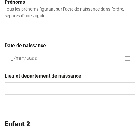
Prénoms
Tous les prénoms figurant sur l’acte de naissance dans l’ordre,
séparés d’une virgule
Date de naissance
JJ
slash
Lieu et département de naissance
MM
slash
AAAA
Enfant 2