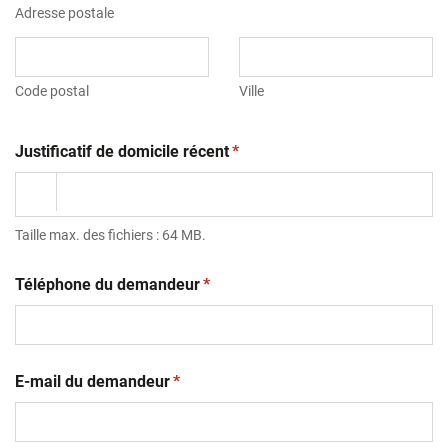
Adresse postale
Code postal
Ville
(obligatoire)
Justificatif de domicile récent
*
Taille max. des fichiers : 64 MB.
(obligatoire)
Téléphone du demandeur
*
(obligatoire)
E-mail du demandeur
*