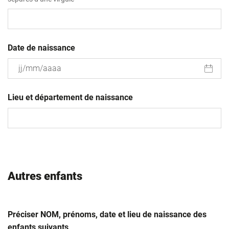
Date de naissance
JJ
slash
Lieu et département de naissance
MM
slash
AAAA
Autres enfants
Préciser NOM, prénoms, date et lieu de naissance des
enfants suivants