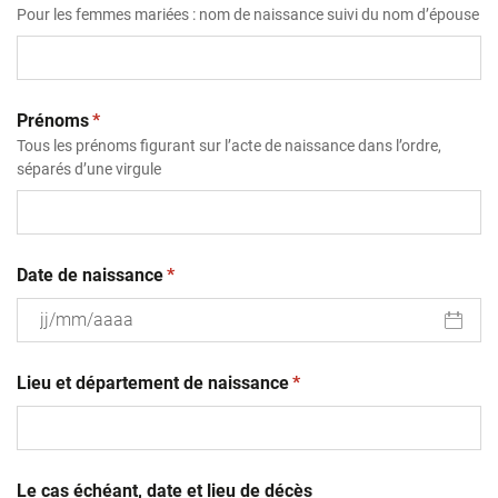
Pour les femmes mariées : nom de naissance suivi du nom d’épouse
(obligatoire)
Prénoms
*
Tous les prénoms figurant sur l’acte de naissance dans l’ordre,
séparés d’une virgule
(obligatoire)
Date de naissance
*
JJ
(obligatoire)
slash
Lieu et département de naissance
*
MM
slash
AAAA
Le cas échéant, date et lieu de décès