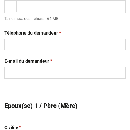
Taille max. des fichiers : 64 MB.
(obligatoire)
Téléphone du demandeur
*
(obligatoire)
E-mail du demandeur
*
Epoux(se) 1 / Père (Mère)
(obligatoire)
Civilité
*