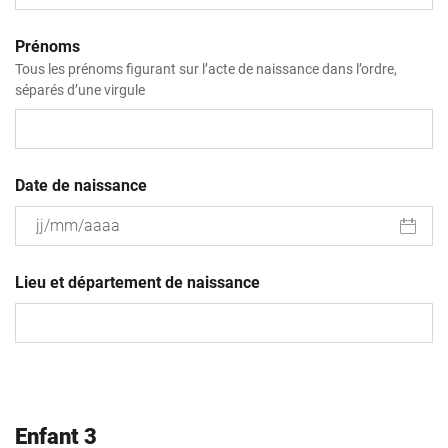
Prénoms
Tous les prénoms figurant sur l’acte de naissance dans l’ordre,
séparés d’une virgule
Date de naissance
JJ
slash
Lieu et département de naissance
MM
slash
AAAA
Enfant 3