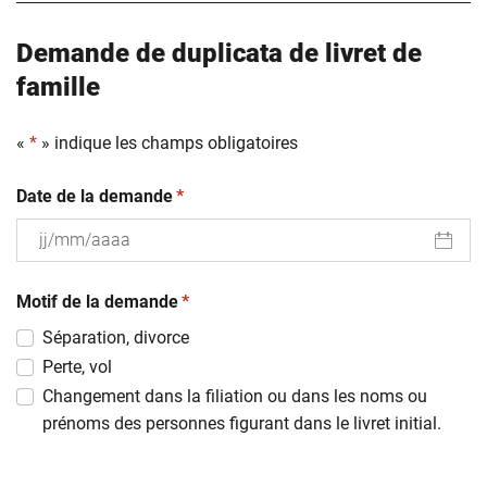
Demande de duplicata de livret de
famille
«
*
» indique les champs obligatoires
(obligatoire)
Date de la demande
*
JJ
(obligatoire)
slash
Motif de la demande
*
MM
Séparation, divorce
slash
Perte, vol
AAAA
Changement dans la filiation ou dans les noms ou
prénoms des personnes figurant dans le livret initial.