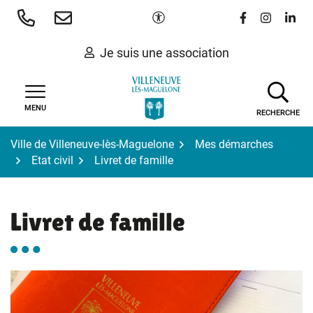
Gestion des traceurs
Aller
Paramètres d'accessibilité
Lien vers le 
Lien vers
Lien 
au
contenu
Je suis une association
MENU
RECHERCHE
Ville de Villeneuve-lès-Maguelone
Mes démarches
Etat civil
Livret de famille
Livret de famille