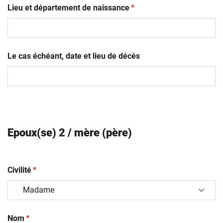
(obligatoire)
slash
Lieu et département de naissance
*
MM
slash
AAAA
Le cas échéant, date et lieu de décès
Epoux(se) 2 / mère (père)
(obligatoire)
Civilité
*
(obligatoire)
Nom
*