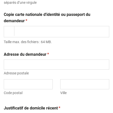
séparés d’une virgule
Copie carte nationale d'identité ou passeport du
(obligatoire)
demandeur
*
Taille max. des fichiers : 64 MB.
(obligatoire)
Adresse du demandeur
*
Adresse postale
Code postal
Ville
(obligatoire)
Justificatif de domicile récent
*