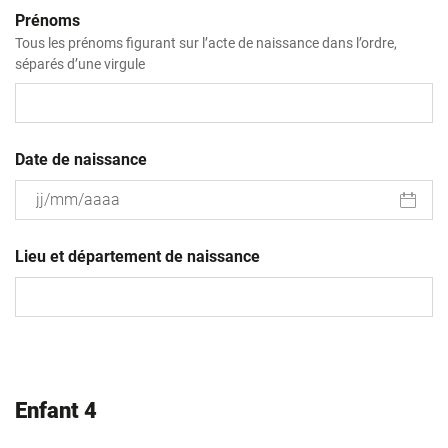
Prénoms
Tous les prénoms figurant sur l’acte de naissance dans l’ordre,
séparés d’une virgule
Date de naissance
JJ
slash
Lieu et département de naissance
MM
slash
AAAA
Enfant 4