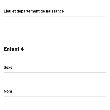
JJ
slash
Lieu et département de naissance
MM
slash
AAAA
Enfant 4
Sexe
Nom