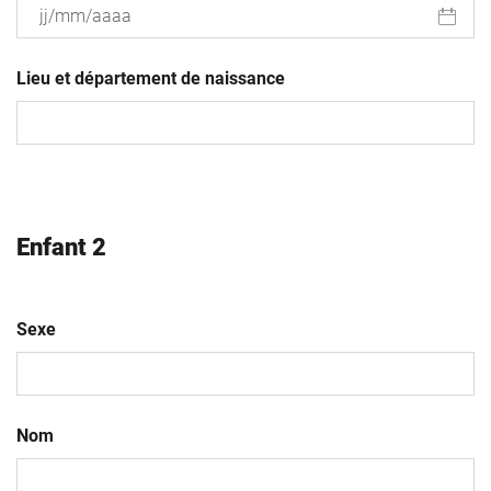
JJ
slash
Lieu et département de naissance
MM
slash
AAAA
Enfant 2
Sexe
Nom