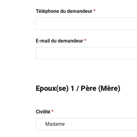
(obligatoire)
Téléphone du demandeur
*
(obligatoire)
E-mail du demandeur
*
Epoux(se) 1 / Père (Mère)
(obligatoire)
Civilité
*