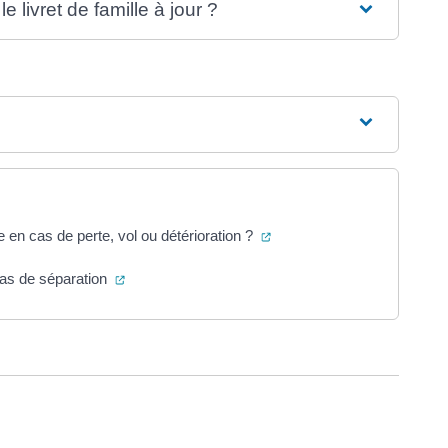
le livret de famille à jour ?
(ouverture dans un nouvel 
 en cas de perte, vol ou détérioration ?
(ouverture dans un nouvel onglet)
cas de séparation
ure dans un nouvel onglet)
uvel onglet)