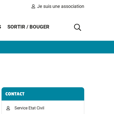
Je suis une association
S
SORTIR / BOUGER
AFFICHER 
Informations complémentaires
CONTACT
Service Etat Civil