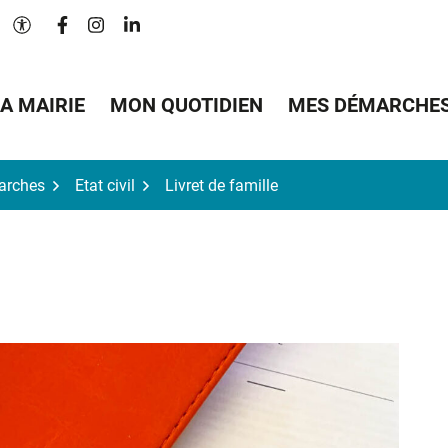
Lien vers le compte Facebook
Lien vers le compte Instagram
Lien vers le compte Linkedin
Paramètres d'accessibilité
A MAIRIE
MON QUOTIDIEN
MES DÉMARCHE
arches
Etat civil
Livret de famille