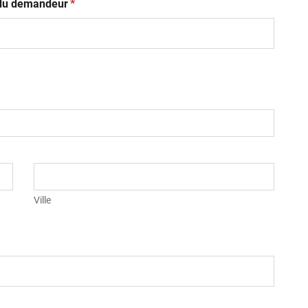
(obligatoire)
t du demandeur
*
Ville