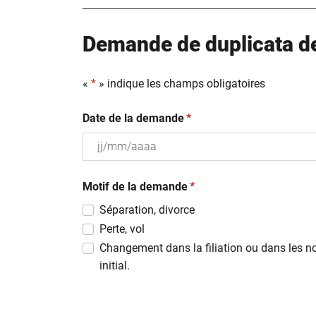
Demande de duplicata de 
«
*
» indique les champs obligatoires
(obligatoire)
Date de la demande
*
JJ
(obligatoire)
slash
Motif de la demande
*
MM
Séparation, divorce
slash
Perte, vol
AAAA
Changement dans la filiation ou dans les n
initial.