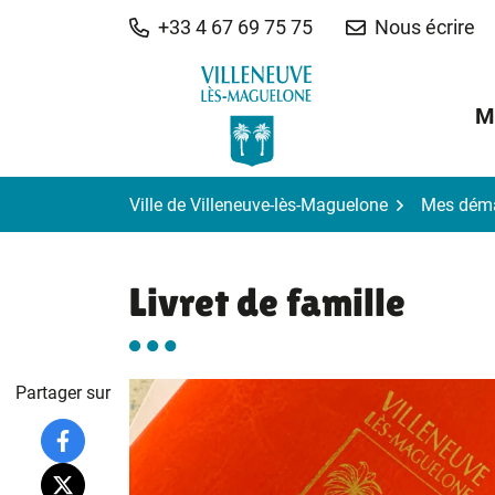
Gestion des traceurs
Aller
+33 4 67 69 75 75
Nous écrire
au
contenu
M
Ville de Villeneuve-lès-Maguelone
Mes dém
Livret de famille
Partager sur