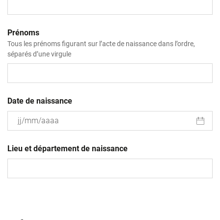
Prénoms
Tous les prénoms figurant sur l’acte de naissance dans l’ordre,
séparés d’une virgule
Date de naissance
JJ
slash
Lieu et département de naissance
MM
slash
AAAA