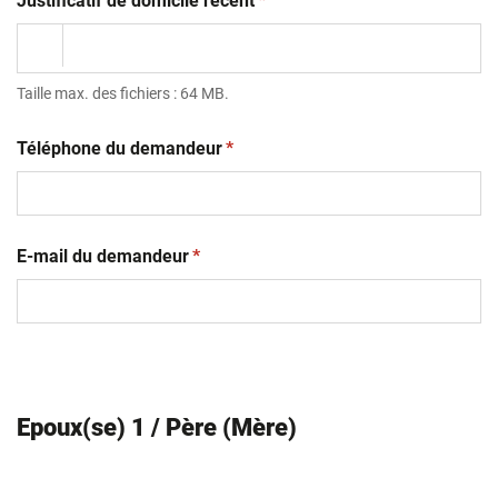
Justificatif de domicile récent
*
Taille max. des fichiers : 64 MB.
(obligatoire)
Téléphone du demandeur
*
(obligatoire)
E-mail du demandeur
*
Epoux(se) 1 / Père (Mère)