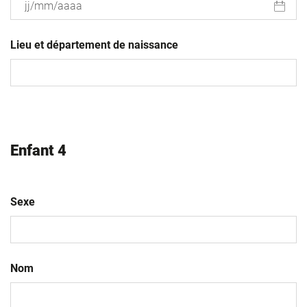
JJ
slash
Lieu et département de naissance
MM
slash
AAAA
Enfant 4
Sexe
Nom