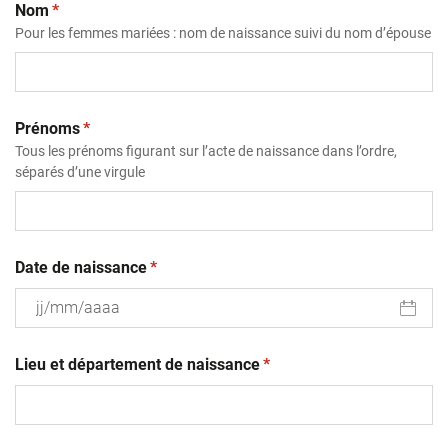
(obligatoire)
Nom
*
Pour les femmes mariées : nom de naissance suivi du nom d’épouse
(obligatoire)
Prénoms
*
Tous les prénoms figurant sur l’acte de naissance dans l’ordre,
séparés d’une virgule
(obligatoire)
Date de naissance
*
JJ
(obligatoire)
slash
Lieu et département de naissance
*
MM
slash
AAAA