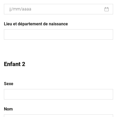
JJ
slash
Lieu et département de naissance
MM
slash
AAAA
Enfant 2
Sexe
Nom