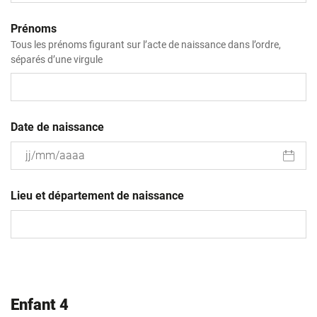
Prénoms
Tous les prénoms figurant sur l’acte de naissance dans l’ordre,
séparés d’une virgule
Date de naissance
JJ
slash
Lieu et département de naissance
MM
slash
AAAA
Enfant 4