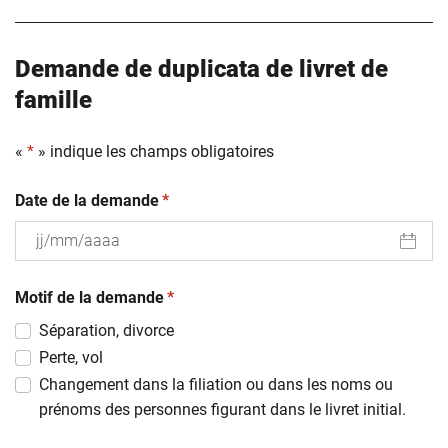
Demande de duplicata de livret de
famille
«
*
» indique les champs obligatoires
(obligatoire)
Date de la demande
*
JJ
(obligatoire)
slash
Motif de la demande
*
MM
Séparation, divorce
slash
Perte, vol
AAAA
Changement dans la filiation ou dans les noms ou
prénoms des personnes figurant dans le livret initial.