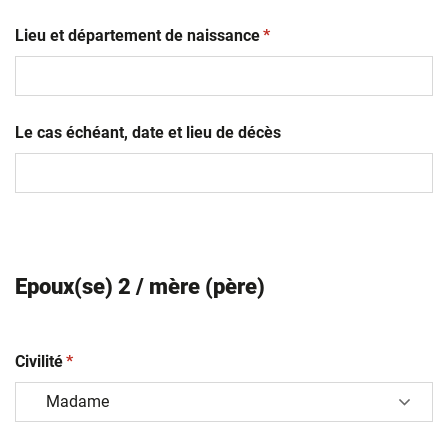
JJ
(obligatoire)
slash
Lieu et département de naissance
*
MM
slash
AAAA
Le cas échéant, date et lieu de décès
Epoux(se) 2 / mère (père)
(obligatoire)
Civilité
*