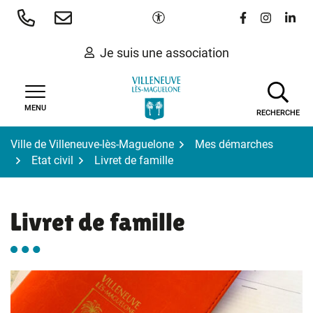
Gestion des traceurs
Aller
Paramètres d'accessibilité
Lien vers le 
Lien vers
Lien 
au
contenu
Je suis une association
MENU
RECHERCHE
Ville de Villeneuve-lès-Maguelone
Mes démarches
Etat civil
Livret de famille
Livret de famille