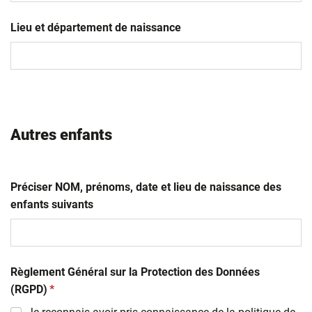
JJ
slash
Lieu et département de naissance
MM
slash
AAAA
Autres enfants
Préciser NOM, prénoms, date et lieu de naissance des
enfants suivants
Règlement Général sur la Protection des Données
(obligatoire)
(RGPD)
*