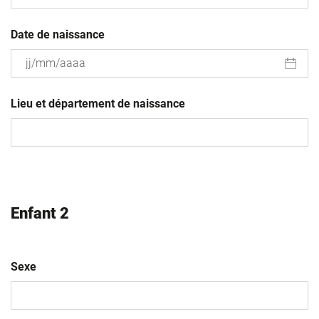
Date de naissance
JJ
slash
Lieu et département de naissance
MM
slash
AAAA
Enfant 2
Sexe