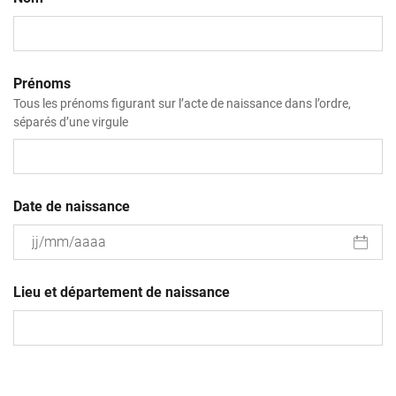
Prénoms
Tous les prénoms figurant sur l’acte de naissance dans l’ordre,
séparés d’une virgule
Date de naissance
JJ
slash
Lieu et département de naissance
MM
slash
AAAA