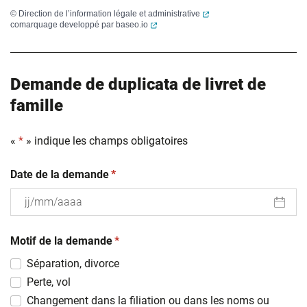
(ouverture dans un nouvel
©
Direction de l’information légale et administrative
(ouverture dans un nouvel onglet)
comarquage developpé par
baseo.io
Demande de duplicata de livret de
famille
«
*
» indique les champs obligatoires
(obligatoire)
Date de la demande
*
JJ
(obligatoire)
slash
Motif de la demande
*
MM
Séparation, divorce
slash
Perte, vol
AAAA
Changement dans la filiation ou dans les noms ou