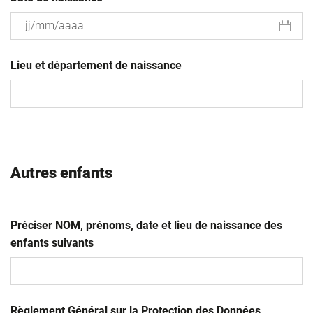
JJ
slash
Lieu et département de naissance
MM
slash
AAAA
Autres enfants
Préciser NOM, prénoms, date et lieu de naissance des
enfants suivants
Règlement Général sur la Protection des Données