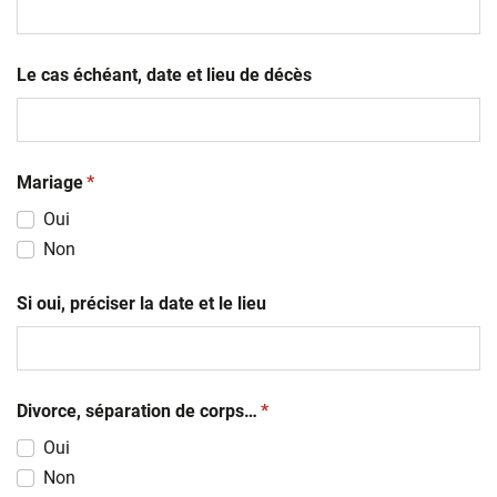
slash
AAAA
Le cas échéant, date et lieu de décès
(obligatoire)
Mariage
*
Oui
Non
Si oui, préciser la date et le lieu
(obligatoire)
Divorce, séparation de corps…
*
Oui
Non