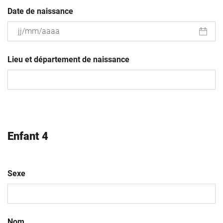
Date de naissance
JJ
slash
Lieu et département de naissance
MM
slash
AAAA
Enfant 4
Sexe
Nom