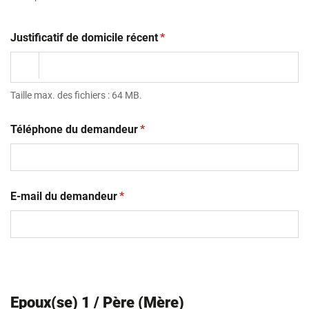
(obligatoire)
Justificatif de domicile récent
*
Taille max. des fichiers : 64 MB.
(obligatoire)
Téléphone du demandeur
*
(obligatoire)
E-mail du demandeur
*
Epoux(se) 1 / Père (Mère)