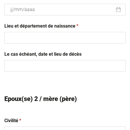
JJ
(obligatoire)
slash
Lieu et département de naissance
*
MM
slash
AAAA
Le cas échéant, date et lieu de décès
Epoux(se) 2 / mère (père)
(obligatoire)
Civilité
*