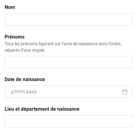
Nom
Prénoms
Tous les prénoms figurant sur l’acte de naissance dans l’ordre,
séparés d’une virgule
Date de naissance
JJ
slash
Lieu et département de naissance
MM
slash
AAAA