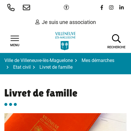
Gestion des traceurs
Aller
Paramètres d'accessibilité
Lien vers le 
Lien vers
Lien 
au
contenu
Je suis une association
MENU
RECHERCHE
Ville de Villeneuve-lès-Maguelone
Mes démarches
Etat civil
Livret de famille
Livret de famille