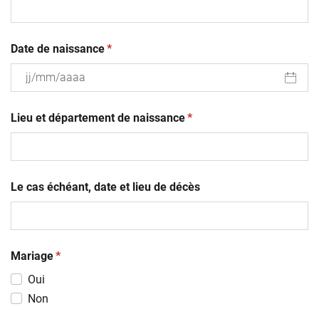
(obligatoire)
Date de naissance
*
JJ
(obligatoire)
slash
Lieu et département de naissance
*
MM
slash
AAAA
Le cas échéant, date et lieu de décès
(obligatoire)
Mariage
*
Oui
Non