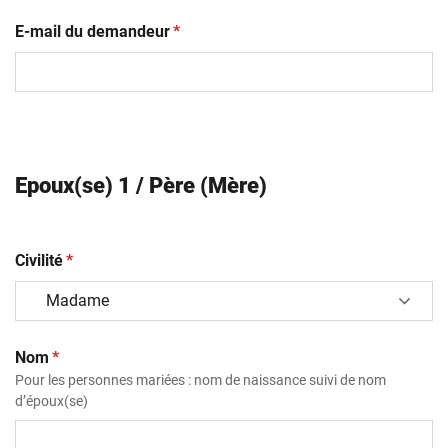
(obligatoire)
E-mail du demandeur
*
Epoux(se) 1 / Père (Mère)
(obligatoire)
Civilité
*
(obligatoire)
Nom
*
Pour les personnes mariées : nom de naissance suivi de nom
d’époux(se)