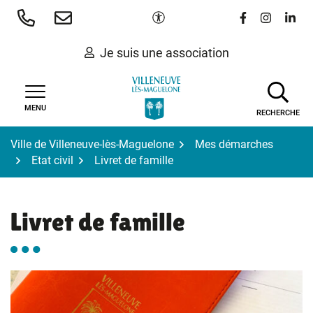
Gestion des traceurs
Aller
Paramètres d'accessibilité
Lien vers le 
Lien vers
Lien 
au
contenu
Je suis une association
MENU
RECHERCHE
Ville de Villeneuve-lès-Maguelone
Mes démarches
Etat civil
Livret de famille
Livret de famille