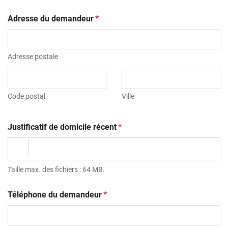
(obligatoire)
Adresse du demandeur
*
Adresse postale
Code postal
Ville
(obligatoire)
Justificatif de domicile récent
*
Taille max. des fichiers : 64 MB.
(obligatoire)
Téléphone du demandeur
*