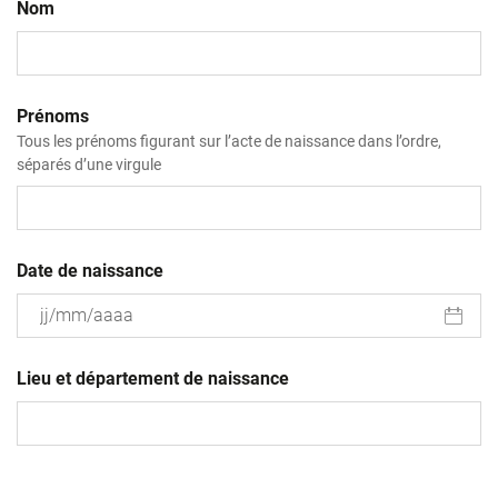
Nom
Prénoms
Tous les prénoms figurant sur l’acte de naissance dans l’ordre,
séparés d’une virgule
Date de naissance
JJ
slash
Lieu et département de naissance
MM
slash
AAAA