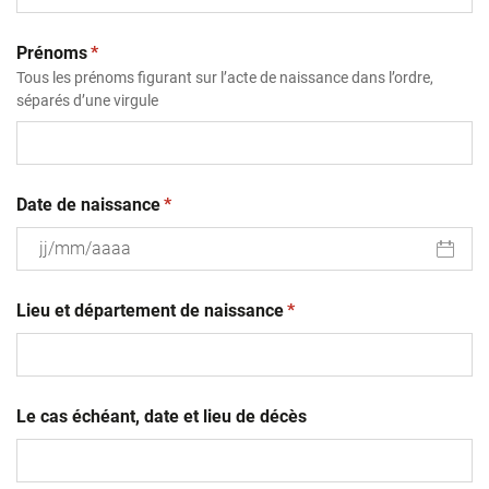
(obligatoire)
Prénoms
*
Tous les prénoms figurant sur l’acte de naissance dans l’ordre,
séparés d’une virgule
(obligatoire)
Date de naissance
*
JJ
(obligatoire)
slash
Lieu et département de naissance
*
MM
slash
AAAA
Le cas échéant, date et lieu de décès