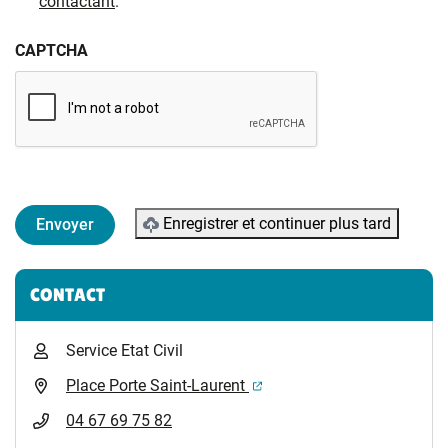
contactant
.
CAPTCHA
Enregistrer et continuer plus tard
Informations complémentaires
CONTACT
Service Etat Civil
(ouverture dans un nouvel 
Place Porte Saint-Laurent
04 67 69 75 82