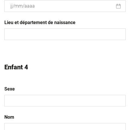
JJ
slash
Lieu et département de naissance
MM
slash
AAAA
Enfant 4
Sexe
Nom