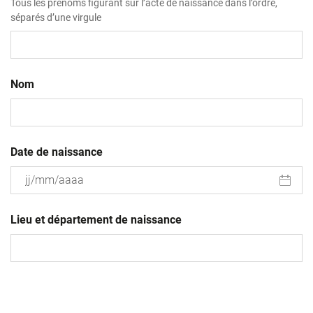
Tous les prénoms figurant sur l’acte de naissance dans l’ordre,
séparés d’une virgule
Nom
Date de naissance
JJ
slash
Lieu et département de naissance
MM
slash
AAAA