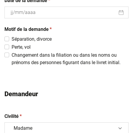
(obligatoire)
Date de la demande
*
JJ
(obligatoire)
slash
Motif de la demande
*
MM
Séparation, divorce
slash
Perte, vol
AAAA
Changement dans la filiation ou dans les noms ou
prénoms des personnes figurant dans le livret initial.
Demandeur
(obligatoire)
Civilité
*