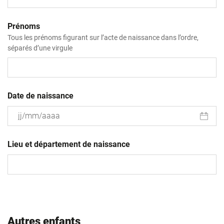
Prénoms
Tous les prénoms figurant sur l’acte de naissance dans l’ordre,
séparés d’une virgule
Date de naissance
JJ
slash
Lieu et département de naissance
MM
slash
AAAA
Autres enfants