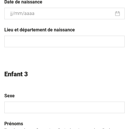
Date de naissance
JJ
slash
Lieu et département de naissance
MM
slash
AAAA
Enfant 3
Sexe
Prénoms