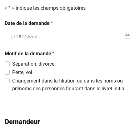
«
*
» indique les champs obligatoires
(obligatoire)
Date de la demande
*
JJ
(obligatoire)
slash
Motif de la demande
*
MM
Séparation, divorce
slash
Perte, vol
AAAA
Changement dans la filiation ou dans les noms ou
prénoms des personnes figurant dans le livret initial.
Demandeur