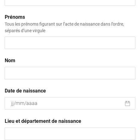
Prénoms
Tous les prénoms figurant sur l’acte de naissance dans l’ordre,
séparés d’une virgule
Nom
Date de naissance
JJ
slash
Lieu et département de naissance
MM
slash