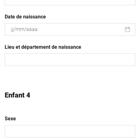
Date de naissance
JJ
slash
Lieu et département de naissance
MM
slash
AAAA
Enfant 4
Sexe