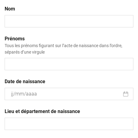
Nom
Prénoms
Tous les prénoms figurant sur l’acte de naissance dans l’ordre,
séparés d’une virgule
Date de naissance
JJ
slash
Lieu et département de naissance
MM
slash
AAAA