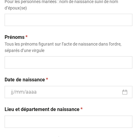
Pour les personnes mariées : nom de naissance suivi de nom
d’époux(se)
(obligatoire)
Prénoms
*
Tous les prénoms figurant sur l’acte de naissance dans l’ordre,
séparés d’une virgule
(obligatoire)
Date de naissance
*
JJ
(obligatoire)
slash
Lieu et département de naissance
*
MM
slash
AAAA