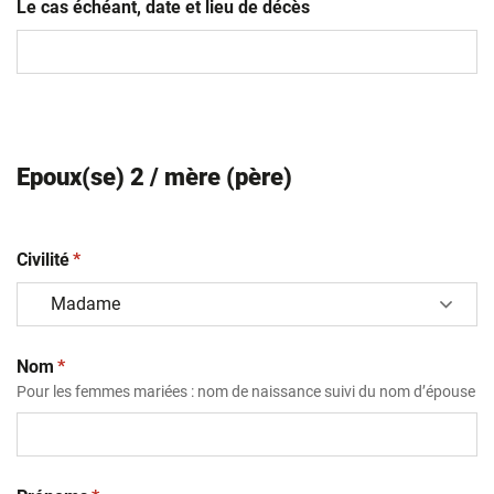
Le cas échéant, date et lieu de décès
Epoux(se) 2 / mère (père)
(obligatoire)
Civilité
*
(obligatoire)
Nom
*
Pour les femmes mariées : nom de naissance suivi du nom d’épouse