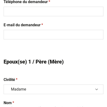
(obligatoire)
Téléphone du demandeur
*
(obligatoire)
E-mail du demandeur
*
Epoux(se) 1 / Père (Mère)
(obligatoire)
Civilité
*
(obligatoire)
Nom
*