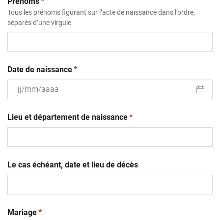
(obligatoire)
Prénoms
*
Tous les prénoms figurant sur l’acte de naissance dans l’ordre,
séparés d’une virgule
(obligatoire)
Date de naissance
*
JJ
(obligatoire)
slash
Lieu et département de naissance
*
MM
slash
AAAA
Le cas échéant, date et lieu de décès
(obligatoire)
Mariage
*