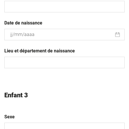
Date de naissance
JJ
slash
Lieu et département de naissance
MM
slash
AAAA
Enfant 3
Sexe