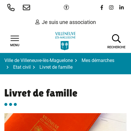
Gestion des traceurs
Aller
Paramètres d'accessibilité
Lien vers le 
Lien vers
Lien 
au
contenu
Je suis une association
MENU
RECHERCHE
Ville de Villeneuve-lès-Maguelone
Mes démarches
Etat civil
Livret de famille
Livret de famille