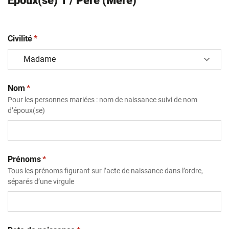
Epoux(se) 1 / Père (Mère)
(obligatoire)
Civilité
*
(obligatoire)
Nom
*
Pour les personnes mariées : nom de naissance suivi de nom
d’époux(se)
(obligatoire)
Prénoms
*
Tous les prénoms figurant sur l’acte de naissance dans l’ordre,
séparés d’une virgule