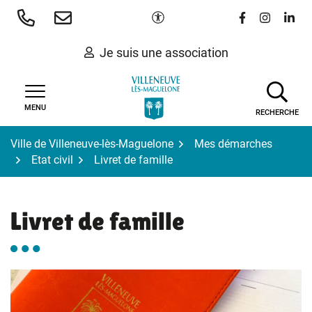
Gestion des traceurs
Aller
Paramètres d'accessibilité
Lien vers le 
Lien vers
Lien 
au
contenu
Je suis une association
MENU
RECHERCHE
Ville de Villeneuve-lès-Maguelone
Mes démarches
Etat civil
Livret de famille
Livret de famille