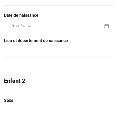
Date de naissance
JJ
slash
Lieu et département de naissance
MM
slash
AAAA
Enfant 2
Sexe