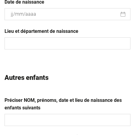
Date de naissance
JJ
slash
Lieu et département de naissance
MM
slash
AAAA
Autres enfants
Préciser NOM, prénoms, date et lieu de naissance des
enfants suivants