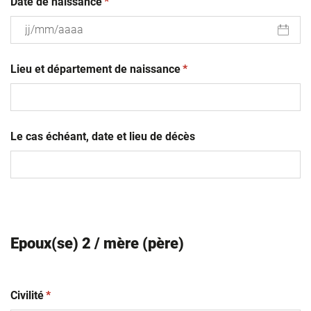
(obligatoire)
Date de naissance
*
JJ
(obligatoire)
slash
Lieu et département de naissance
*
MM
slash
AAAA
Le cas échéant, date et lieu de décès
Epoux(se) 2 / mère (père)
(obligatoire)
Civilité
*