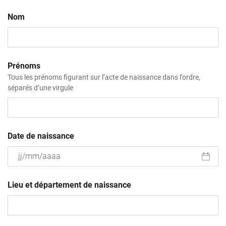
Nom
Prénoms
Tous les prénoms figurant sur l’acte de naissance dans l’ordre,
séparés d’une virgule
Date de naissance
JJ
slash
Lieu et département de naissance
MM
slash
AAAA