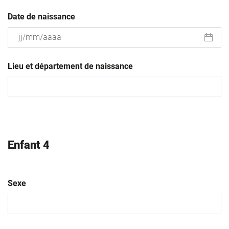
Date de naissance
JJ
slash
Lieu et département de naissance
MM
slash
AAAA
Enfant 4
Sexe