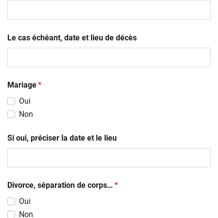
MM
slash
AAAA
Le cas échéant, date et lieu de décès
(obligatoire)
Mariage
*
Oui
Non
Si oui, préciser la date et le lieu
(obligatoire)
Divorce, séparation de corps…
*
Oui
Non