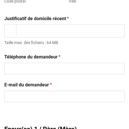
Code postal
Ville
(obligatoire)
Justificatif de domicile récent
*
Taille max. des fichiers : 64 MB.
(obligatoire)
Téléphone du demandeur
*
(obligatoire)
E-mail du demandeur
*