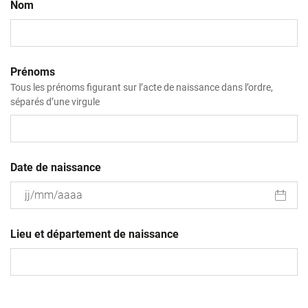
Nom
Prénoms
Tous les prénoms figurant sur l’acte de naissance dans l’ordre,
séparés d’une virgule
Date de naissance
JJ
slash
Lieu et département de naissance
MM
slash
AAAA