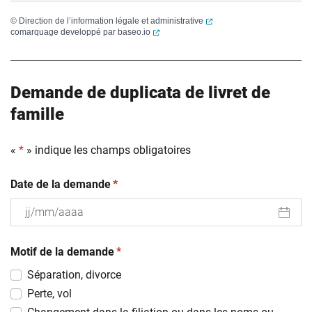
(ouverture dans un nouvel
©
Direction de l’information légale et administrative
(ouverture dans un nouvel onglet)
comarquage developpé par
baseo.io
Demande de duplicata de livret de
famille
«
*
» indique les champs obligatoires
(obligatoire)
Date de la demande
*
JJ
(obligatoire)
slash
Motif de la demande
*
MM
Séparation, divorce
slash
Perte, vol
AAAA