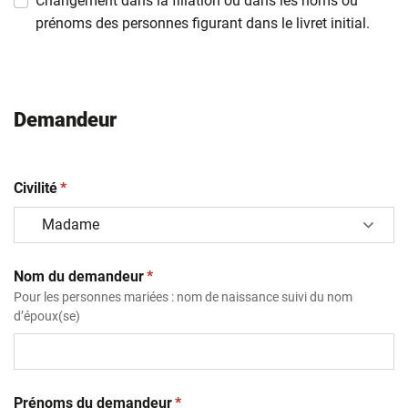
Changement dans la filiation ou dans les noms ou
prénoms des personnes figurant dans le livret initial.
Demandeur
(obligatoire)
Civilité
*
(obligatoire)
Nom du demandeur
*
Pour les personnes mariées : nom de naissance suivi du nom
d’époux(se)
(obligatoire)
Prénoms du demandeur
*