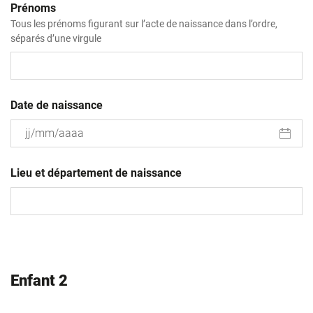
Prénoms
Tous les prénoms figurant sur l’acte de naissance dans l’ordre,
séparés d’une virgule
Date de naissance
JJ
slash
Lieu et département de naissance
MM
slash
AAAA
Enfant 2