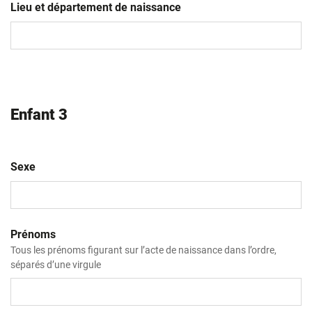
slash
Lieu et département de naissance
MM
slash
AAAA
Enfant 3
Sexe
Prénoms
Tous les prénoms figurant sur l’acte de naissance dans l’ordre,
séparés d’une virgule