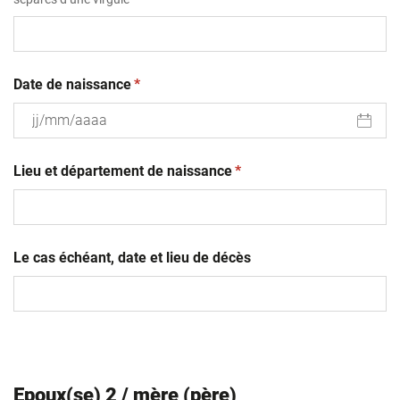
(obligatoire)
Date de naissance
*
JJ
(obligatoire)
slash
Lieu et département de naissance
*
MM
slash
AAAA
Le cas échéant, date et lieu de décès
Epoux(se) 2 / mère (père)