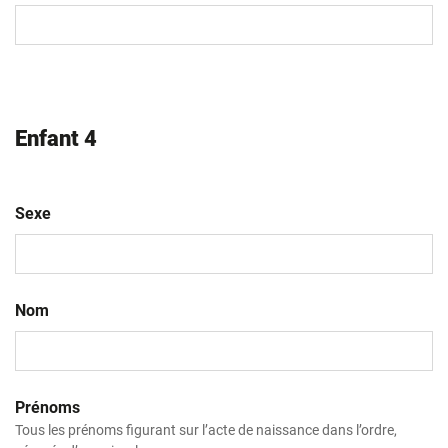
MM
slash
AAAA
Enfant 4
Sexe
Nom
Prénoms
Tous les prénoms figurant sur l’acte de naissance dans l’ordre,