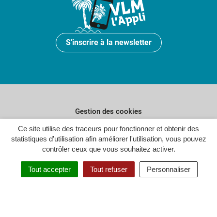
S'inscrire à la newsletter
Gestion des cookies
Ce site utilise des traceurs pour fonctionner et obtenir des
Plan du site
statistiques d'utilisation afin améliorer l'utilisation, vous pouvez
Politique de confidentialité
contrôler ceux que vous souhaitez activer.
Crédits
Tout accepter
Tout refuser
Personnaliser
Accessibilité : partiellement conforme
Inovagora (ouverture dans un n
Site réalisé par