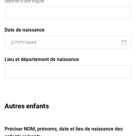
séparés d’une virgule
Date de naissance
JJ
slash
Lieu et département de naissance
MM
slash
AAAA
Autres enfants
Préciser NOM, prénoms, date et lieu de naissance des