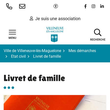
Gestion des traceurs
Aller
Paramètres d'accessibilité
Lien vers le 
Lien vers
Lien 
au
contenu
Je suis une association
MENU
RECHERCHE
Ville de Villeneuve-lès-Maguelone
Mes démarches
Etat civil
Livret de famille
Livret de famille