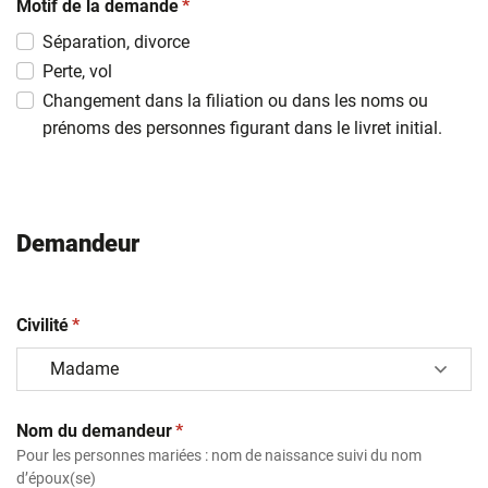
(obligatoire)
slash
Motif de la demande
*
MM
Séparation, divorce
slash
Perte, vol
AAAA
Changement dans la filiation ou dans les noms ou
prénoms des personnes figurant dans le livret initial.
Demandeur
(obligatoire)
Civilité
*
(obligatoire)
Nom du demandeur
*
Pour les personnes mariées : nom de naissance suivi du nom
d’époux(se)