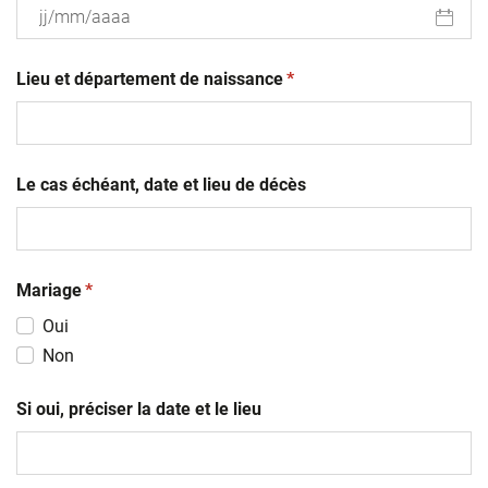
JJ
(obligatoire)
slash
Lieu et département de naissance
*
MM
slash
AAAA
Le cas échéant, date et lieu de décès
(obligatoire)
Mariage
*
Oui
Non
Si oui, préciser la date et le lieu