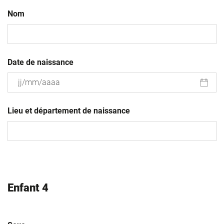
Nom
Date de naissance
JJ
slash
Lieu et département de naissance
MM
slash
AAAA
Enfant 4