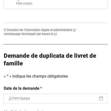
Pôle emploi
(ouverture dans un nouvel
©
Direction de l’information légale et administrative
(ouverture dans un nouvel onglet)
comarquage developpé par
baseo.io
Demande de duplicata de livret de
famille
«
*
» indique les champs obligatoires
(obligatoire)
Date de la demande
*
JJ