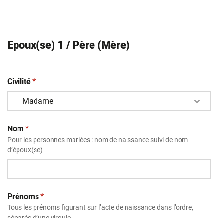
Epoux(se) 1 / Père (Mère)
(obligatoire)
Civilité
*
(obligatoire)
Nom
*
Pour les personnes mariées : nom de naissance suivi de nom
d’époux(se)
(obligatoire)
Prénoms
*
Tous les prénoms figurant sur l’acte de naissance dans l’ordre,
séparés d’une virgule