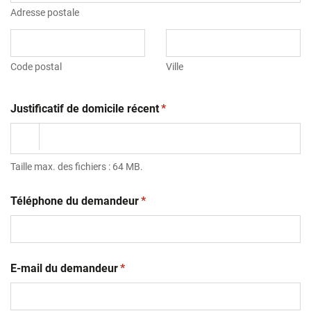
Adresse postale
Code postal
Ville
(obligatoire)
Justificatif de domicile récent
*
Taille max. des fichiers : 64 MB.
(obligatoire)
Téléphone du demandeur
*
(obligatoire)
E-mail du demandeur
*