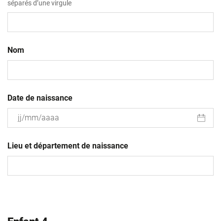
séparés d’une virgule
Nom
Date de naissance
JJ
slash
Lieu et département de naissance
MM
slash
AAAA