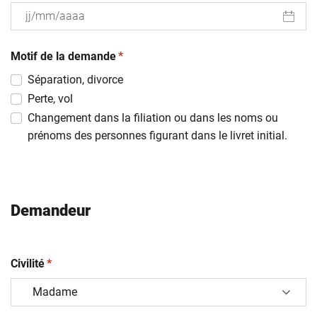
JJ
(obligatoire)
slash
Motif de la demande
*
MM
Séparation, divorce
slash
Perte, vol
AAAA
Changement dans la filiation ou dans les noms ou
prénoms des personnes figurant dans le livret initial.
Demandeur
(obligatoire)
Civilité
*