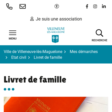
Gestion des traceurs
Aller
Paramètres d'accessibilité
Lien vers le 
Lien vers
Lien 
au
contenu
Je suis une association
MENU
RECHERCHE
Ville de Villeneuve-lès-Maguelone
Mes démarches
Etat civil
Livret de famille
Livret de famille