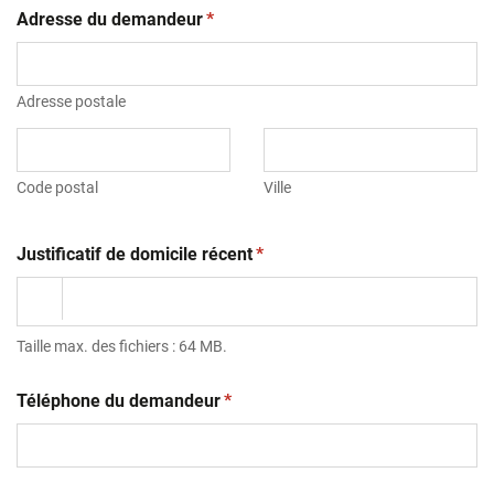
(obligatoire)
Adresse du demandeur
*
Adresse postale
Code postal
Ville
(obligatoire)
Justificatif de domicile récent
*
Taille max. des fichiers : 64 MB.
(obligatoire)
Téléphone du demandeur
*