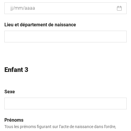
JJ
slash
Lieu et département de naissance
MM
slash
AAAA
Enfant 3
Sexe
Prénoms
Tous les prénoms figurant sur l’acte de naissance dans l’ordre,