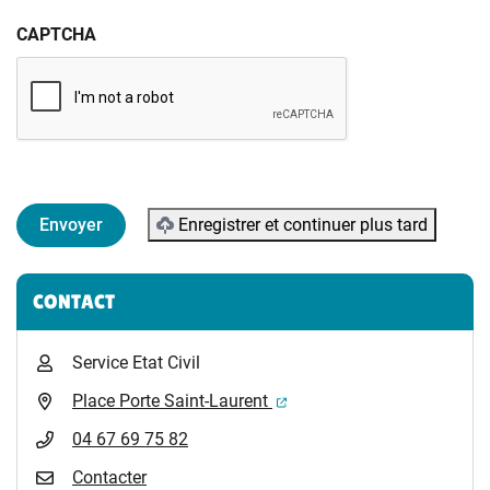
CAPTCHA
Enregistrer et continuer plus tard
Informations complémentaires
CONTACT
Service Etat Civil
(ouverture dans un nouvel 
Place Porte Saint-Laurent
04 67 69 75 82
Contacter