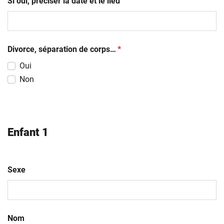
Si oui, préciser la date et le lieu
(obligatoire)
Divorce, séparation de corps…
*
Oui
Non
Enfant 1
Sexe
Nom