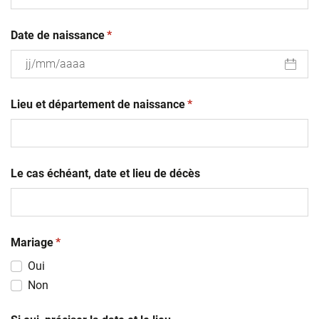
(obligatoire)
Date de naissance
*
JJ
(obligatoire)
slash
Lieu et département de naissance
*
MM
slash
AAAA
Le cas échéant, date et lieu de décès
(obligatoire)
Mariage
*
Oui
Non