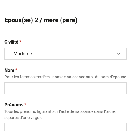
Epoux(se) 2 / mère (père)
(obligatoire)
Civilité
*
(obligatoire)
Nom
*
Pour les femmes mariées : nom de naissance suivi du nom d’épouse
(obligatoire)
Prénoms
*
Tous les prénoms figurant sur l’acte de naissance dans l’ordre,
séparés d’une virgule