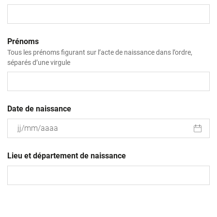
Prénoms
Tous les prénoms figurant sur l’acte de naissance dans l’ordre,
séparés d’une virgule
Date de naissance
JJ
slash
Lieu et département de naissance
MM
slash
AAAA