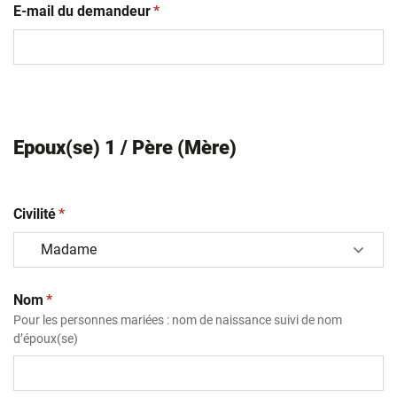
(obligatoire)
E-mail du demandeur
*
Epoux(se) 1 / Père (Mère)
(obligatoire)
Civilité
*
(obligatoire)
Nom
*
Pour les personnes mariées : nom de naissance suivi de nom
d’époux(se)