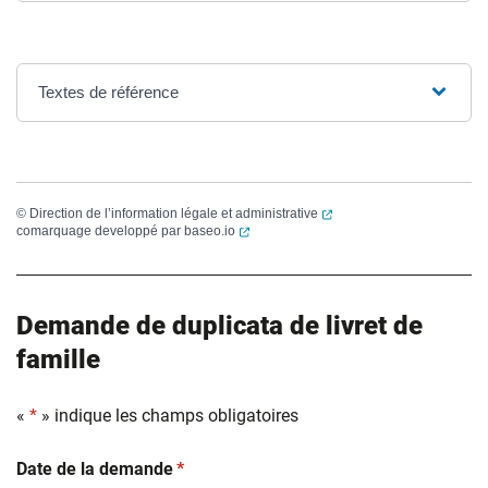
Textes de référence
(ouverture dans un nouvel
©
Direction de l’information légale et administrative
(ouverture dans un nouvel onglet)
comarquage developpé par
baseo.io
Demande de duplicata de livret de
famille
«
*
» indique les champs obligatoires
(obligatoire)
Date de la demande
*