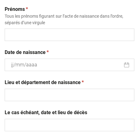
(obligatoire)
Prénoms
*
Tous les prénoms figurant sur l’acte de naissance dans l’ordre,
séparés d’une virgule
(obligatoire)
Date de naissance
*
JJ
(obligatoire)
slash
Lieu et département de naissance
*
MM
slash
AAAA
Le cas échéant, date et lieu de décès