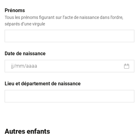
Prénoms
Tous les prénoms figurant sur l’acte de naissance dans l’ordre,
séparés d’une virgule
Date de naissance
JJ
slash
Lieu et département de naissance
MM
slash
AAAA
Autres enfants