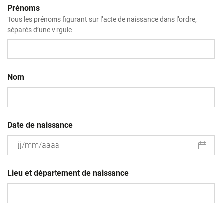
Prénoms
Tous les prénoms figurant sur l’acte de naissance dans l’ordre,
séparés d’une virgule
Nom
Date de naissance
JJ
slash
Lieu et département de naissance
MM
slash
AAAA