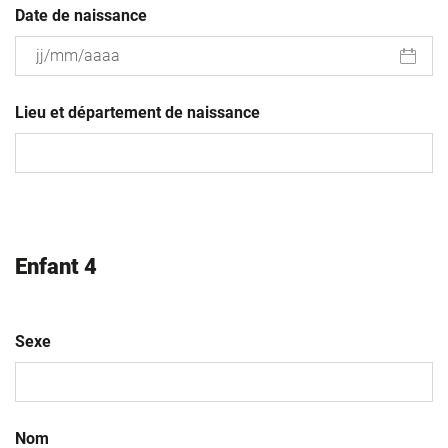
Date de naissance
JJ
slash
Lieu et département de naissance
MM
slash
AAAA
Enfant 4
Sexe
Nom