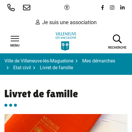
Gestion des traceurs
Aller
Paramètres d'accessibilité
Lien vers le 
Lien vers
Lien 
au
contenu
Je suis une association
MENU
RECHERCHE
Ville de Villeneuve-lès-Maguelone
Mes démarches
Etat civil
Livret de famille
Livret de famille