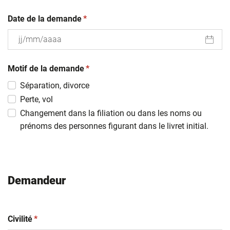
(obligatoire)
Date de la demande
*
JJ
(obligatoire)
slash
Motif de la demande
*
MM
Séparation, divorce
slash
Perte, vol
AAAA
Changement dans la filiation ou dans les noms ou
prénoms des personnes figurant dans le livret initial.
Demandeur
(obligatoire)
Civilité
*