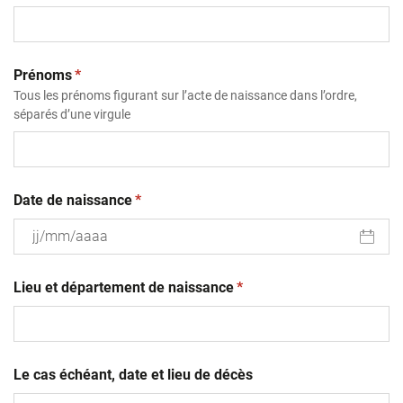
(obligatoire)
Prénoms
*
Tous les prénoms figurant sur l’acte de naissance dans l’ordre,
séparés d’une virgule
(obligatoire)
Date de naissance
*
JJ
(obligatoire)
slash
Lieu et département de naissance
*
MM
slash
AAAA
Le cas échéant, date et lieu de décès