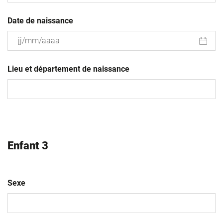
Date de naissance
JJ
slash
Lieu et département de naissance
MM
slash
AAAA
Enfant 3
Sexe