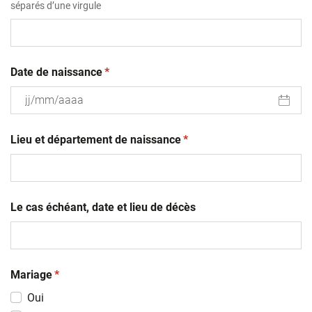
séparés d’une virgule
(obligatoire)
Date de naissance
*
JJ
(obligatoire)
slash
Lieu et département de naissance
*
MM
slash
AAAA
Le cas échéant, date et lieu de décès
(obligatoire)
Mariage
*
Oui