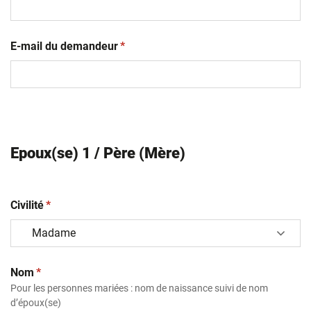
(obligatoire)
E-mail du demandeur
*
Epoux(se) 1 / Père (Mère)
(obligatoire)
Civilité
*
(obligatoire)
Nom
*
Pour les personnes mariées : nom de naissance suivi de nom
d’époux(se)