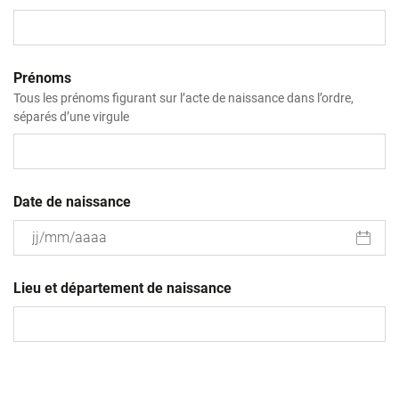
Prénoms
Tous les prénoms figurant sur l’acte de naissance dans l’ordre,
séparés d’une virgule
Date de naissance
JJ
slash
Lieu et département de naissance
MM
slash
AAAA