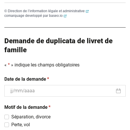
(ouverture dans un nouvel
©
Direction de l’information légale et administrative
(ouverture dans un nouvel onglet)
comarquage developpé par
baseo.io
Demande de duplicata de livret de
famille
«
*
» indique les champs obligatoires
(obligatoire)
Date de la demande
*
JJ
(obligatoire)
slash
Motif de la demande
*
MM
Séparation, divorce
slash
Perte, vol
AAAA