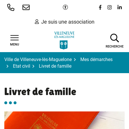
Gestion des traceurs
Aller
Paramètres d'accessibilité
Lien vers le 
Lien vers
Lien 
au
contenu
Je suis une association
MENU
RECHERCHE
Ville de Villeneuve-lès-Maguelone
Mes démarches
Etat civil
Livret de famille
Livret de famille