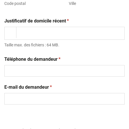
Code postal
Ville
(obligatoire)
Justificatif de domicile récent
*
Taille max. des fichiers : 64 MB.
(obligatoire)
Téléphone du demandeur
*
(obligatoire)
E-mail du demandeur
*