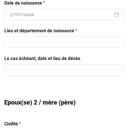
(obligatoire)
Date de naissance
*
JJ
(obligatoire)
slash
Lieu et département de naissance
*
MM
slash
AAAA
Le cas échéant, date et lieu de décès
Epoux(se) 2 / mère (père)
(obligatoire)
Civilité
*