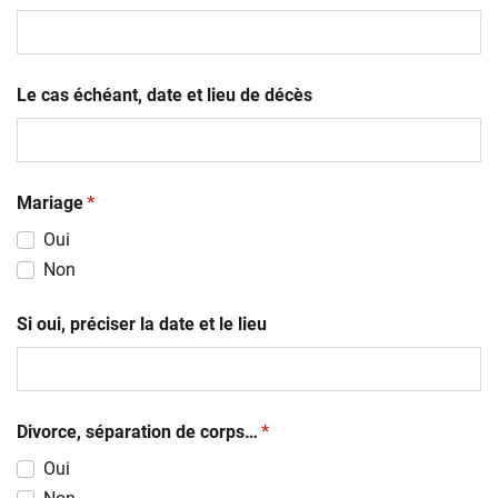
MM
slash
AAAA
Le cas échéant, date et lieu de décès
(obligatoire)
Mariage
*
Oui
Non
Si oui, préciser la date et le lieu
(obligatoire)
Divorce, séparation de corps…
*
Oui