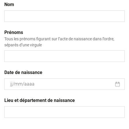
Nom
Prénoms
Tous les prénoms figurant sur l’acte de naissance dans l’ordre,
séparés d’une virgule
Date de naissance
JJ
slash
Lieu et département de naissance
MM
slash
AAAA