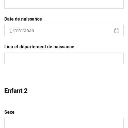
Date de naissance
JJ
slash
Lieu et département de naissance
MM
slash
AAAA
Enfant 2
Sexe