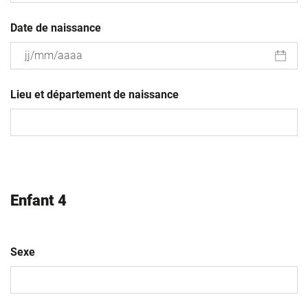
Date de naissance
JJ
slash
Lieu et département de naissance
MM
slash
AAAA
Enfant 4
Sexe