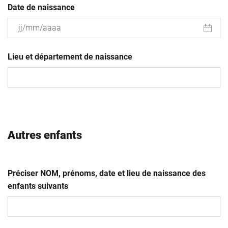
Date de naissance
JJ
slash
Lieu et département de naissance
MM
slash
AAAA
Autres enfants
Préciser NOM, prénoms, date et lieu de naissance des
enfants suivants