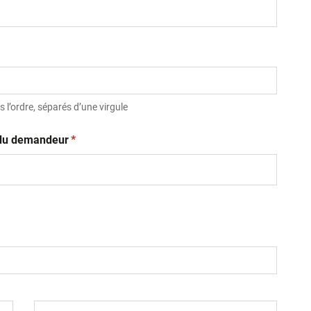
 l’ordre, séparés d’une virgule
(obligatoire)
t du demandeur
*