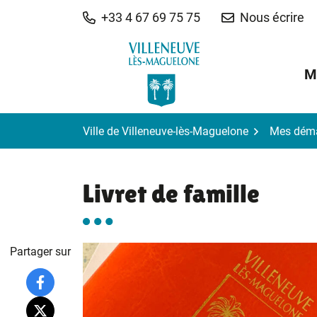
Gestion des traceurs
Aller
+33 4 67 69 75 75
Nous écrire
au
contenu
M
Ville de Villeneuve-lès-Maguelone
Mes dém
Livret de famille
Partager sur