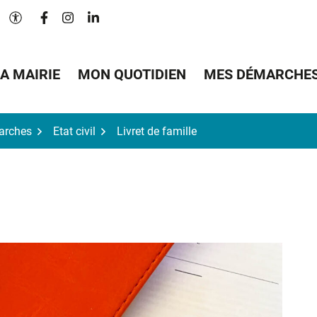
Lien vers le compte Facebook
Lien vers le compte Instagram
Lien vers le compte Linkedin
Paramètres d'accessibilité
A MAIRIE
MON QUOTIDIEN
MES DÉMARCHE
arches
Etat civil
Livret de famille