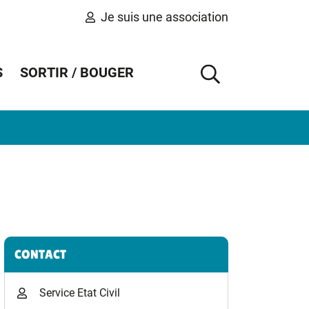
Je suis une association
S
SORTIR / BOUGER
AFFICHER 
Informations complémentaires
CONTACT
Service Etat Civil