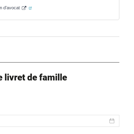
(ouverture dans un nouvel onglet)
on d’avocat
ure dans un nouvel onglet)
uvel onglet)
livret de famille