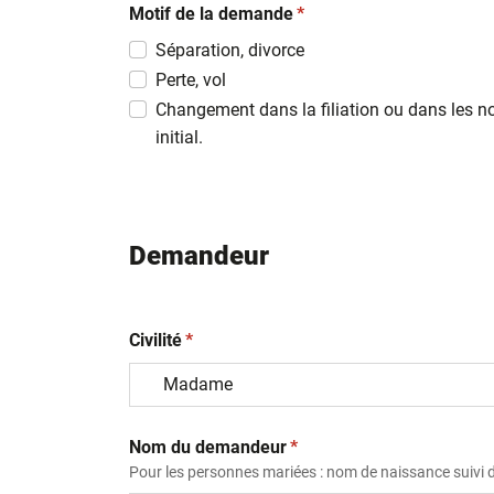
(obligatoire)
slash
Motif de la demande
*
MM
Séparation, divorce
slash
Perte, vol
AAAA
Changement dans la filiation ou dans les n
initial.
Demandeur
(obligatoire)
Civilité
*
(obligatoire)
Nom du demandeur
*
Pour les personnes mariées : nom de naissance suivi