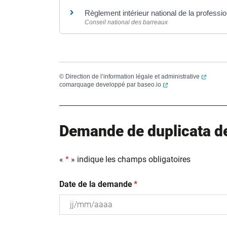
Règlement intérieur national de la professi
Conseil national des barreaux
(ouvert
©
Direction de l’information légale et administrative
(ouverture dans un no
comarquage developpé par
baseo.io
Demande de duplicata de 
«
*
» indique les champs obligatoires
(obligatoire)
Date de la demande
*
JJ