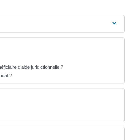
ficiaire d’aide juridictionnelle ?
ocat ?
ans un nouvel onglet)