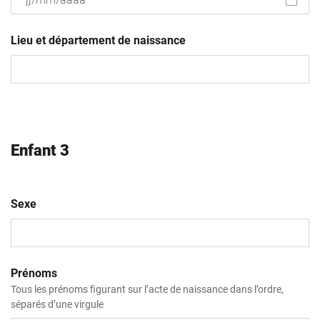
JJ
slash
Lieu et département de naissance
MM
slash
AAAA
Enfant 3
Sexe
Prénoms
Tous les prénoms figurant sur l’acte de naissance dans l’ordre,
séparés d’une virgule