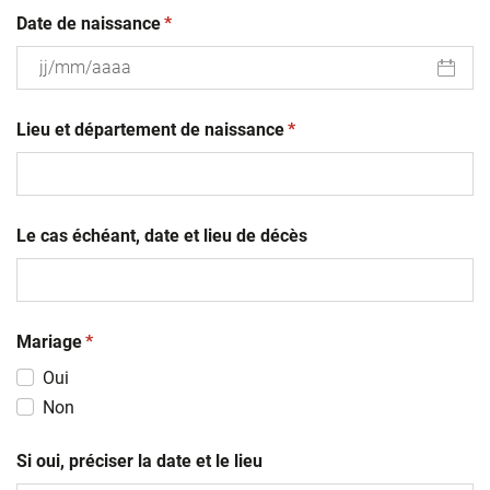
(obligatoire)
Date de naissance
*
JJ
(obligatoire)
slash
Lieu et département de naissance
*
MM
slash
AAAA
Le cas échéant, date et lieu de décès
(obligatoire)
Mariage
*
Oui
Non
Si oui, préciser la date et le lieu