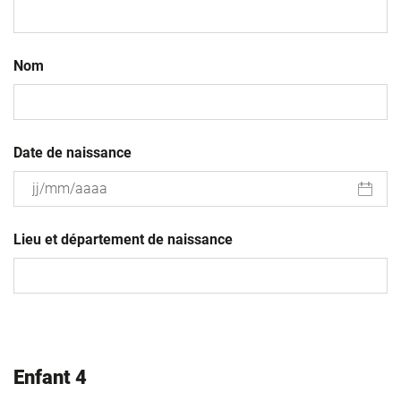
Nom
Date de naissance
JJ
slash
Lieu et département de naissance
MM
slash
AAAA
Enfant 4