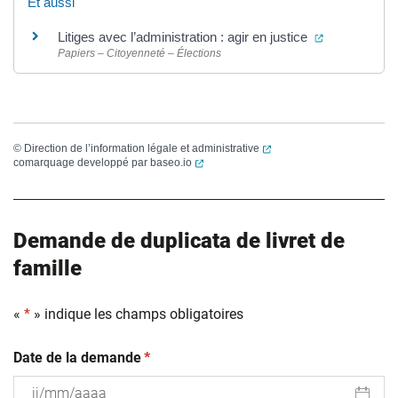
Et aussi
(ouverture d
Litiges avec l’administration : agir en justice
Papiers – Citoyenneté – Élections
(ouverture dans un nouvel
©
Direction de l’information légale et administrative
(ouverture dans un nouvel onglet)
comarquage developpé par
baseo.io
Demande de duplicata de livret de
famille
«
*
» indique les champs obligatoires
(obligatoire)
Date de la demande
*