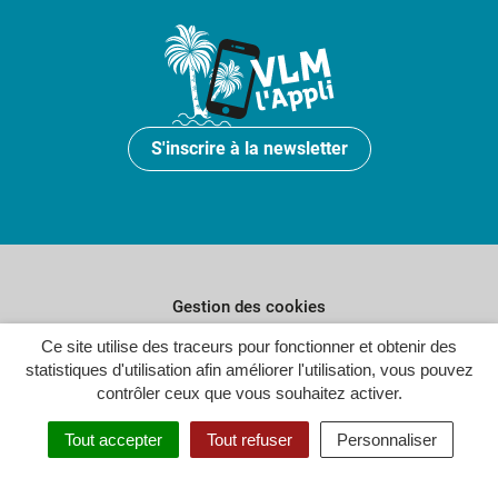
S'inscrire à la newsletter
Gestion des cookies
Ce site utilise des traceurs pour fonctionner et obtenir des
Plan du site
statistiques d'utilisation afin améliorer l'utilisation, vous pouvez
Politique de confidentialité
contrôler ceux que vous souhaitez activer.
Crédits
Tout accepter
Tout refuser
Personnaliser
Accessibilité : partiellement conforme