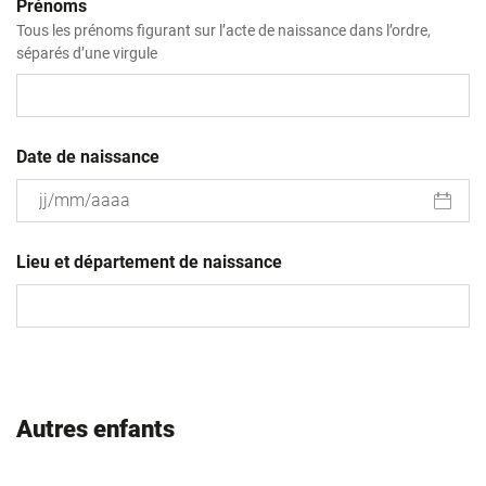
Prénoms
Tous les prénoms figurant sur l’acte de naissance dans l’ordre,
séparés d’une virgule
Date de naissance
JJ
slash
Lieu et département de naissance
MM
slash
AAAA
Autres enfants