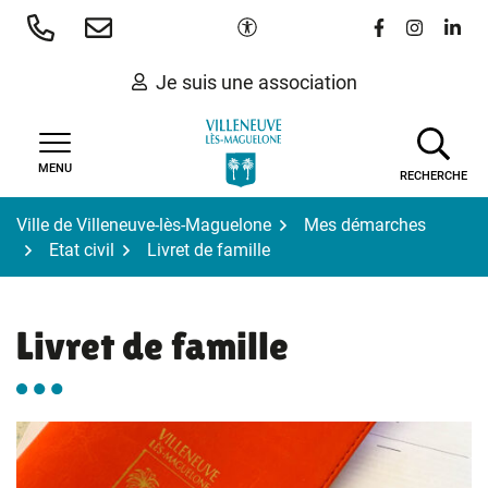
Gestion des traceurs
Aller
Paramètres d'accessibilité
Lien vers le 
Lien vers
Lien 
au
contenu
Je suis une association
MENU
RECHERCHE
Ville de Villeneuve-lès-Maguelone
Mes démarches
Etat civil
Livret de famille
Livret de famille