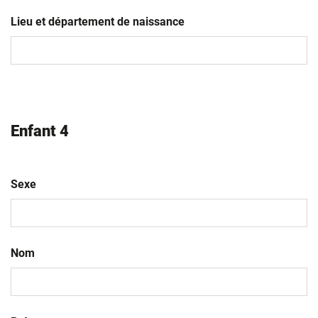
JJ
slash
Lieu et département de naissance
MM
slash
AAAA
Enfant 4
Sexe
Nom