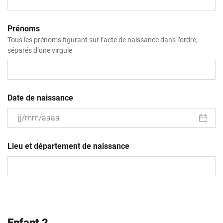
Prénoms
Tous les prénoms figurant sur l’acte de naissance dans l’ordre,
séparés d’une virgule
Date de naissance
JJ
slash
Lieu et département de naissance
MM
slash
AAAA
Enfant 2