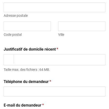
Adresse postale
Code postal
Ville
(obligatoire)
Justificatif de domicile récent
*
Taille max. des fichiers : 64 MB.
(obligatoire)
Téléphone du demandeur
*
(obligatoire)
E-mail du demandeur
*