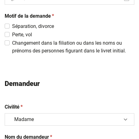
JJ
(obligatoire)
slash
Motif de la demande
*
MM
Séparation, divorce
slash
Perte, vol
AAAA
Changement dans la filiation ou dans les noms ou
prénoms des personnes figurant dans le livret initial.
Demandeur
(obligatoire)
Civilité
*
(obligatoire)
Nom du demandeur
*