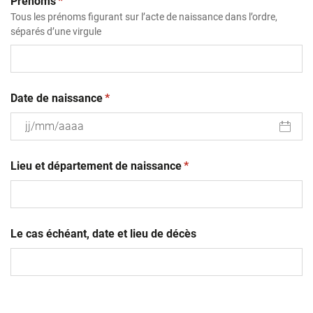
(obligatoire)
Prénoms
*
Tous les prénoms figurant sur l’acte de naissance dans l’ordre,
séparés d’une virgule
(obligatoire)
Date de naissance
*
JJ
(obligatoire)
slash
Lieu et département de naissance
*
MM
slash
AAAA
Le cas échéant, date et lieu de décès