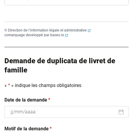
(ouverture dans un nouvel
©
Direction de l’information légale et administrative
(ouverture dans un nouvel onglet)
comarquage developpé par
baseo.io
Demande de duplicata de livret de
famille
«
*
» indique les champs obligatoires
(obligatoire)
Date de la demande
*
JJ
(obligatoire)
slash
Motif de la demande
*