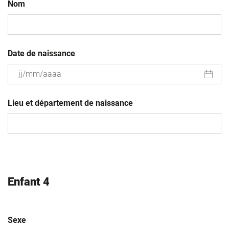
Nom
Date de naissance
JJ
slash
Lieu et département de naissance
MM
slash
AAAA
Enfant 4
Sexe