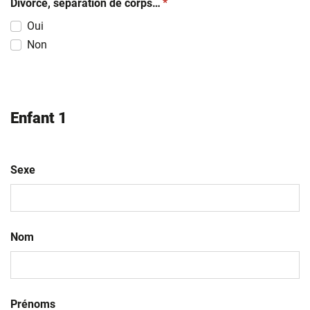
(obligatoire)
Divorce, séparation de corps…
*
Oui
Non
Enfant 1
Sexe
Nom
Prénoms