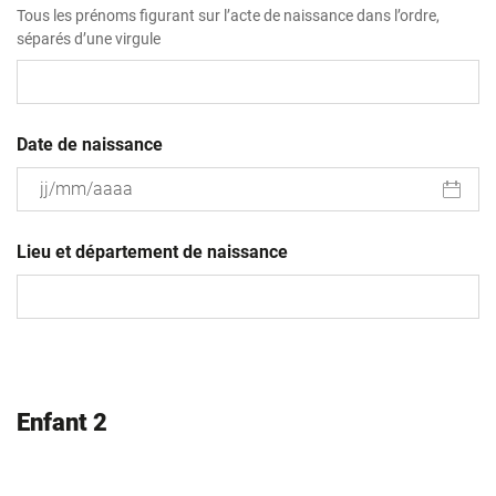
Tous les prénoms figurant sur l’acte de naissance dans l’ordre,
séparés d’une virgule
Date de naissance
JJ
slash
Lieu et département de naissance
MM
slash
AAAA
Enfant 2