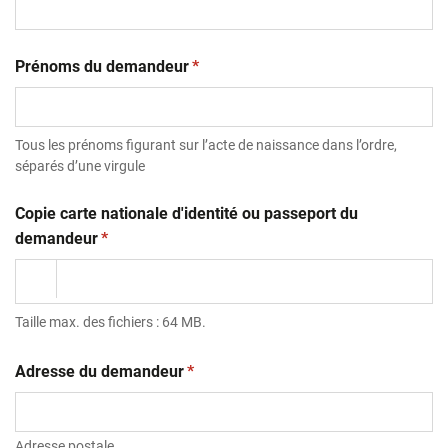
(obligatoire)
Prénoms du demandeur
*
Tous les prénoms figurant sur l’acte de naissance dans l’ordre,
séparés d’une virgule
Copie carte nationale d'identité ou passeport du
(obligatoire)
demandeur
*
Taille max. des fichiers : 64 MB.
(obligatoire)
Adresse du demandeur
*
Adresse postale