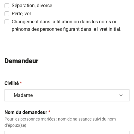
MM
Séparation, divorce
slash
Perte, vol
AAAA
Changement dans la filiation ou dans les noms ou
prénoms des personnes figurant dans le livret initial.
Demandeur
(obligatoire)
Civilité
*
(obligatoire)
Nom du demandeur
*
Pour les personnes mariées : nom de naissance suivi du nom
d’époux(se)