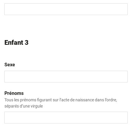
MM
slash
AAAA
Enfant 3
Sexe
Prénoms
Tous les prénoms figurant sur l’acte de naissance dans l’ordre,
séparés d’une virgule