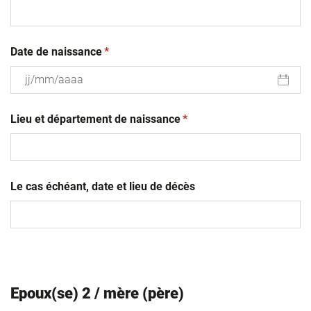
(obligatoire)
Date de naissance
*
JJ
(obligatoire)
slash
Lieu et département de naissance
*
MM
slash
AAAA
Le cas échéant, date et lieu de décès
Epoux(se) 2 / mère (père)