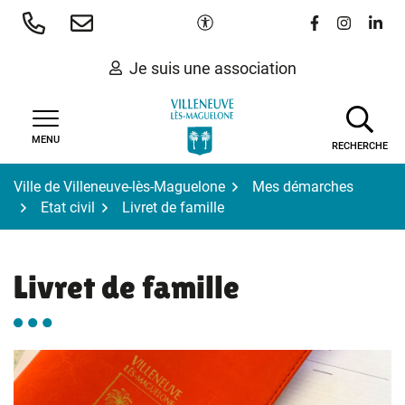
Gestion des traceurs
Aller
Paramètres d'accessibilité
Lien vers le 
Lien vers
Lien 
au
contenu
Je suis une association
MENU
RECHERCHE
Ville de Villeneuve-lès-Maguelone
Mes démarches
Etat civil
Livret de famille
Livret de famille