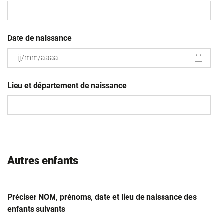
Date de naissance
JJ
slash
Lieu et département de naissance
MM
slash
AAAA
Autres enfants
Préciser NOM, prénoms, date et lieu de naissance des
enfants suivants