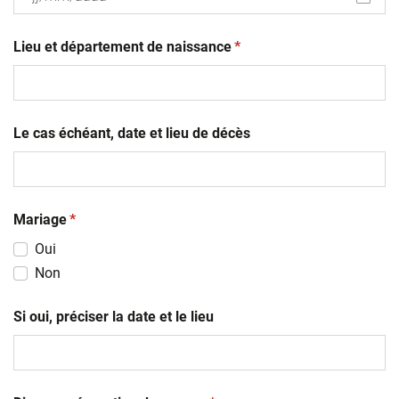
JJ
(obligatoire)
slash
Lieu et département de naissance
*
MM
slash
AAAA
Le cas échéant, date et lieu de décès
(obligatoire)
Mariage
*
Oui
Non
Si oui, préciser la date et le lieu