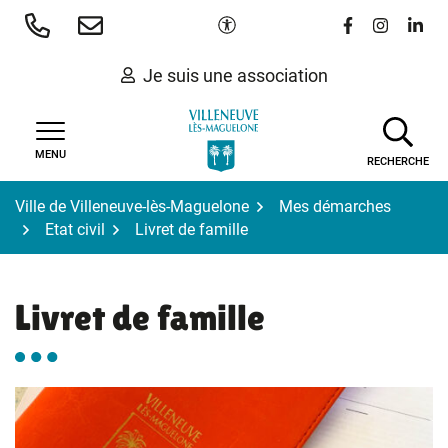
Gestion des traceurs
Aller
Paramètres d'accessibilité
Lien vers le 
Lien vers
Lien 
au
contenu
Je suis une association
MENU
RECHERCHE
Ville de Villeneuve-lès-Maguelone
Mes démarches
Etat civil
Livret de famille
Livret de famille