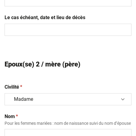
slash
AAAA
Le cas échéant, date et lieu de décès
Epoux(se) 2 / mère (père)
(obligatoire)
Civilité
*
(obligatoire)
Nom
*
Pour les femmes mariées : nom de naissance suivi du nom d’épouse