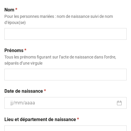
(obligatoire)
Nom
*
Pour les personnes mariées : nom de naissance suivi de nom
d’époux(se)
(obligatoire)
Prénoms
*
Tous les prénoms figurant sur l’acte de naissance dans l’ordre,
séparés d’une virgule
(obligatoire)
Date de naissance
*
JJ
(obligatoire)
slash
Lieu et département de naissance
*
MM