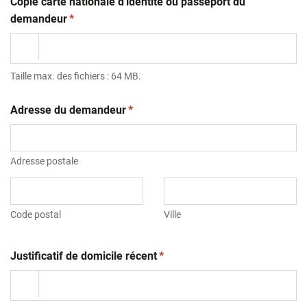
Copie carte nationale d'identité ou passeport du
(obligatoire)
demandeur
*
Taille max. des fichiers : 64 MB.
(obligatoire)
Adresse du demandeur
*
Adresse postale
Code postal
Ville
(obligatoire)
Justificatif de domicile récent
*