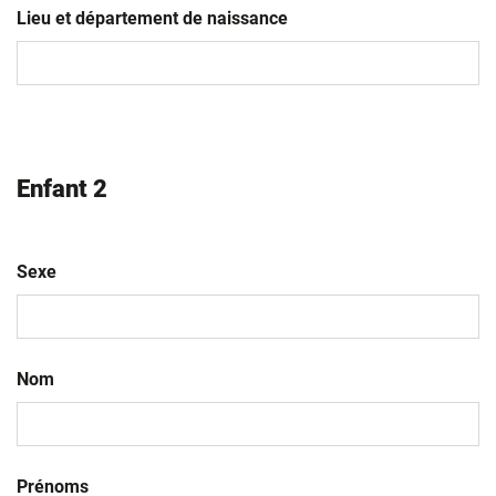
slash
Lieu et département de naissance
MM
slash
AAAA
Enfant 2
Sexe
Nom
Prénoms