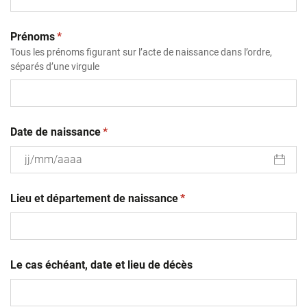
(obligatoire)
Prénoms
*
Tous les prénoms figurant sur l’acte de naissance dans l’ordre,
séparés d’une virgule
(obligatoire)
Date de naissance
*
JJ
(obligatoire)
slash
Lieu et département de naissance
*
MM
slash
AAAA
Le cas échéant, date et lieu de décès