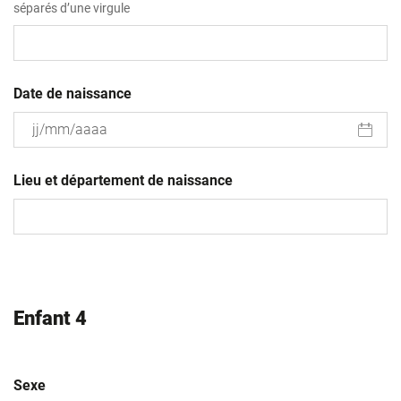
séparés d’une virgule
Date de naissance
JJ
slash
Lieu et département de naissance
MM
slash
AAAA
Enfant 4
Sexe