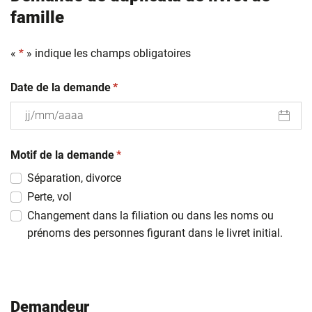
famille
«
*
» indique les champs obligatoires
(obligatoire)
Date de la demande
*
JJ
(obligatoire)
slash
Motif de la demande
*
MM
Séparation, divorce
slash
Perte, vol
AAAA
Changement dans la filiation ou dans les noms ou
prénoms des personnes figurant dans le livret initial.
Demandeur