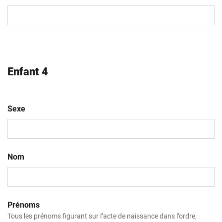
MM
slash
AAAA
Enfant 4
Sexe
Nom
Prénoms
Tous les prénoms figurant sur l’acte de naissance dans l’ordre,