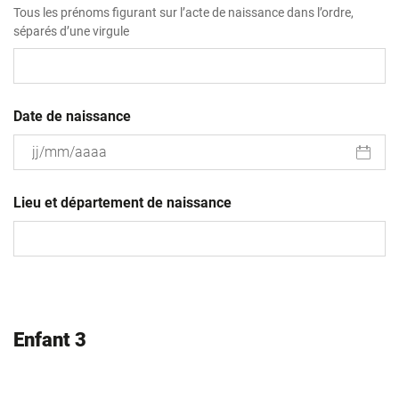
Tous les prénoms figurant sur l’acte de naissance dans l’ordre,
séparés d’une virgule
Date de naissance
JJ
slash
Lieu et département de naissance
MM
slash
AAAA
Enfant 3