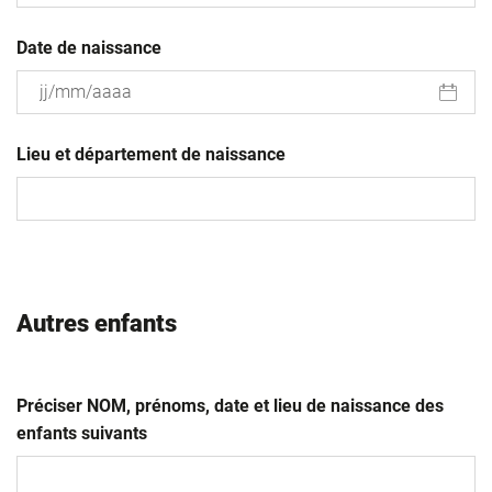
Date de naissance
JJ
slash
Lieu et département de naissance
MM
slash
AAAA
Autres enfants
Préciser NOM, prénoms, date et lieu de naissance des
enfants suivants