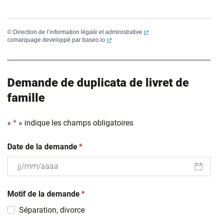
(ouverture dans un nouvel
©
Direction de l’information légale et administrative
(ouverture dans un nouvel onglet)
comarquage developpé par
baseo.io
Demande de duplicata de livret de
famille
«
*
» indique les champs obligatoires
(obligatoire)
Date de la demande
*
JJ
(obligatoire)
slash
Motif de la demande
*
MM
Séparation, divorce