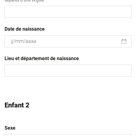
Date de naissance
JJ
slash
Lieu et département de naissance
MM
slash
AAAA
Enfant 2
Sexe