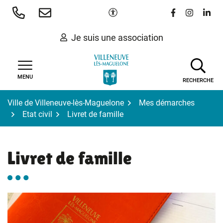
Gestion des traceurs
Aller
Paramètres d'accessibilité
Lien vers le 
Lien vers
Lien 
au
contenu
Je suis une association
MENU
RECHERCHE
Ville de Villeneuve-lès-Maguelone
Mes démarches
Etat civil
Livret de famille
Livret de famille