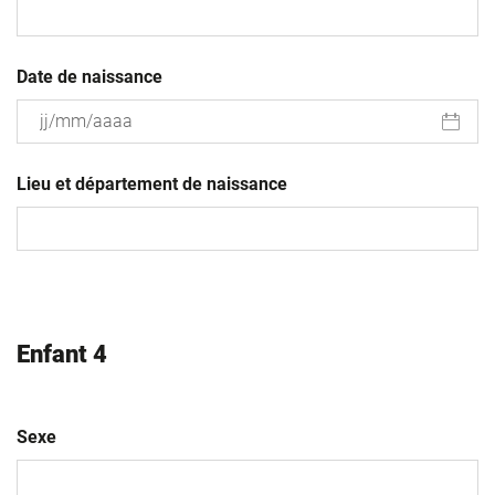
Date de naissance
JJ
slash
Lieu et département de naissance
MM
slash
AAAA
Enfant 4
Sexe