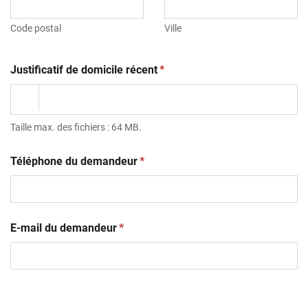
Code postal
Ville
(obligatoire)
Justificatif de domicile récent
*
Taille max. des fichiers : 64 MB.
(obligatoire)
Téléphone du demandeur
*
(obligatoire)
E-mail du demandeur
*