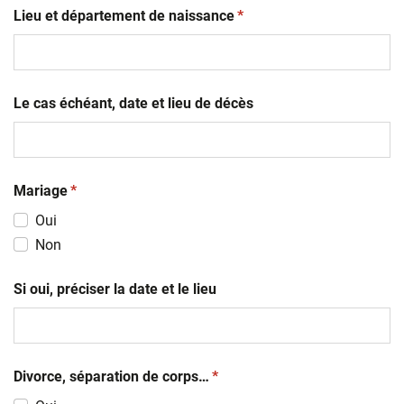
(obligatoire)
slash
Lieu et département de naissance
*
MM
slash
AAAA
Le cas échéant, date et lieu de décès
(obligatoire)
Mariage
*
Oui
Non
Si oui, préciser la date et le lieu
(obligatoire)
Divorce, séparation de corps…
*