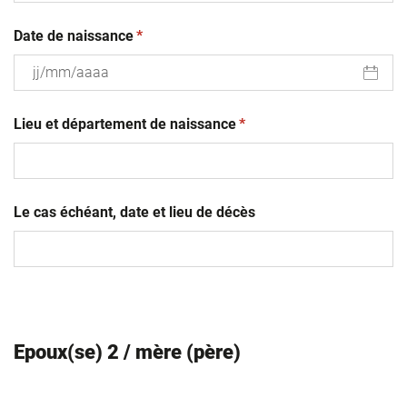
(obligatoire)
Date de naissance
*
JJ
(obligatoire)
slash
Lieu et département de naissance
*
MM
slash
AAAA
Le cas échéant, date et lieu de décès
Epoux(se) 2 / mère (père)