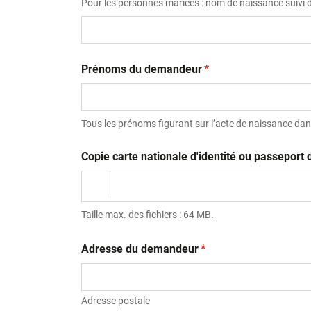
Pour les personnes mariées : nom de naissance suivi
(obligatoire)
Prénoms du demandeur
*
Tous les prénoms figurant sur l’acte de naissance dans
Copie carte nationale d'identité ou passepor
Taille max. des fichiers : 64 MB.
(obligatoire)
Adresse du demandeur
*
Adresse postale