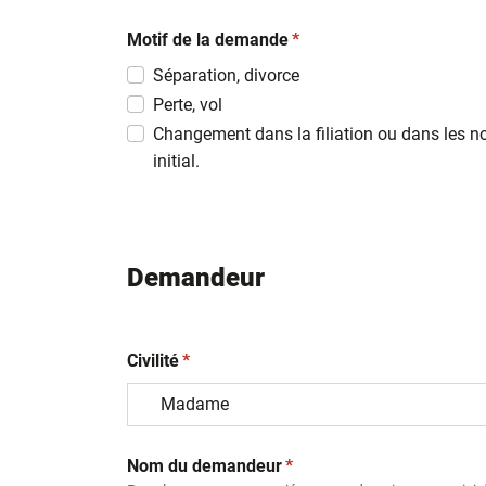
JJ
(obligatoire)
slash
Motif de la demande
*
MM
Séparation, divorce
slash
Perte, vol
AAAA
Changement dans la filiation ou dans les n
initial.
Demandeur
(obligatoire)
Civilité
*
(obligatoire)
Nom du demandeur
*