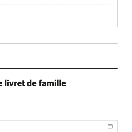
ure dans un nouvel onglet)
uvel onglet)
livret de famille