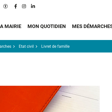
Lien vers le compte Facebook
Lien vers le compte Instagram
Lien vers le compte Linkedin
Paramètres d'accessibilité
A MAIRIE
MON QUOTIDIEN
MES DÉMARCHE
arches
Etat civil
Livret de famille