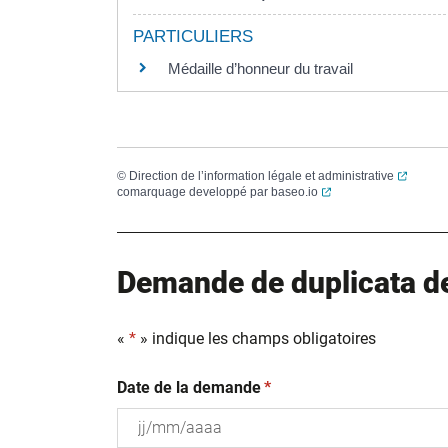
PARTICULIERS
Médaille d’honneur du travail
(ouvert
©
Direction de l’information légale et administrative
(ouverture dans un no
comarquage developpé par
baseo.io
Demande de duplicata de 
«
*
» indique les champs obligatoires
(obligatoire)
Date de la demande
*