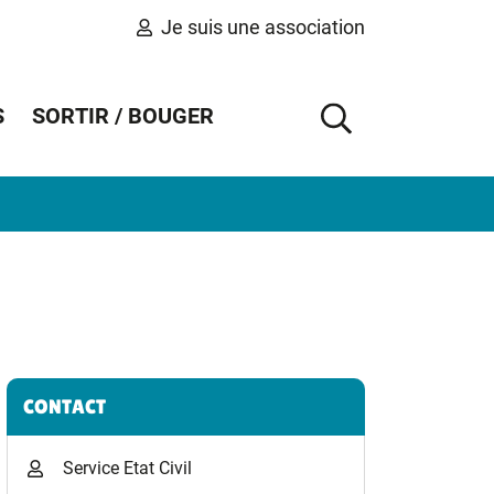
Je suis une association
S
SORTIR / BOUGER
AFFICHER 
Informations complémentaires
CONTACT
Service Etat Civil