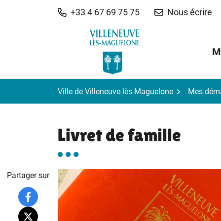
Gestion des traceurs
Aller
+33 4 67 69 75 75
Nous écrire
au
contenu
M
Ville de Villeneuve-lès-Maguelone
Mes dém
Livret de famille
Partager sur