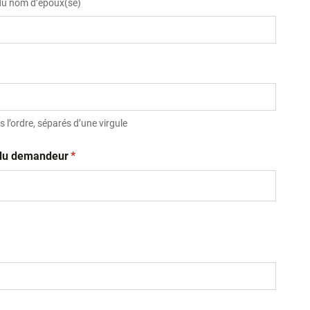
 du nom d’époux(se)
 l’ordre, séparés d’une virgule
(obligatoire)
t du demandeur
*