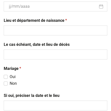
JJ
(obligatoire)
slash
Lieu et département de naissance
*
MM
slash
AAAA
Le cas échéant, date et lieu de décès
(obligatoire)
Mariage
*
Oui
Non
Si oui, préciser la date et le lieu