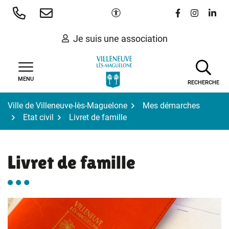
Gestion des traceurs
Aller
Paramètres d'accessibilité
Lien vers le 
Lien vers
Lien 
au
contenu
Je suis une association
MENU
RECHERCHE
Ville de Villeneuve-lès-Maguelone
Mes démarches
Etat civil
Livret de famille
Livret de famille