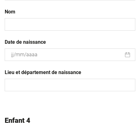
Nom
Date de naissance
JJ
slash
Lieu et département de naissance
MM
slash
AAAA
Enfant 4