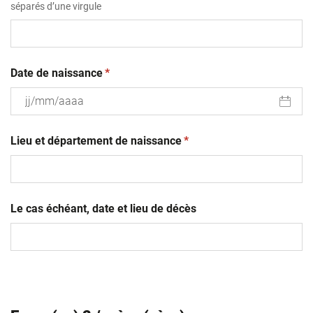
séparés d’une virgule
(obligatoire)
Date de naissance
*
JJ
(obligatoire)
slash
Lieu et département de naissance
*
MM
slash
AAAA
Le cas échéant, date et lieu de décès