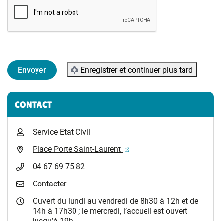
Enregistrer et continuer plus tard
Informations complémentaires
CONTACT
Service Etat Civil
(ouverture dans un nouvel 
Place Porte Saint-Laurent
04 67 69 75 82
Contacter
Ouvert du lundi au vendredi de 8h30 à 12h et de
14h à 17h30 ; le mercredi, l’accueil est ouvert
jusqu’à 19h.