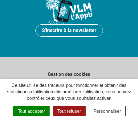
S'inscrire à la newsletter
Gestion des cookies
Plan du site
Ce site utilise des traceurs pour fonctionner et obtenir des
statistiques d'utilisation afin améliorer l'utilisation, vous pouvez
Politique de confidentialité
contrôler ceux que vous souhaitez activer.
Crédits
Tout accepter
Tout refuser
Personnaliser
Accessibilité : partiellement conforme
Inovagora (ouverture dans un n
Site réalisé par