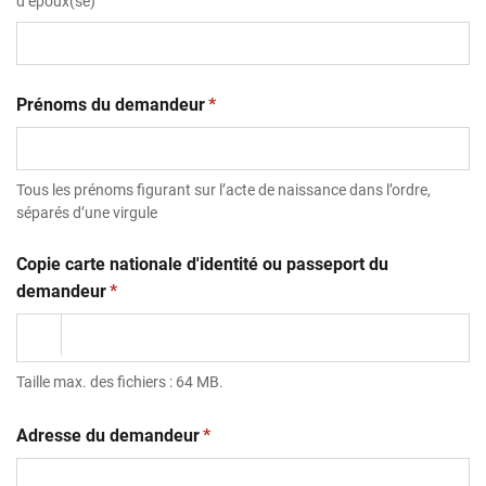
d’époux(se)
(obligatoire)
Prénoms du demandeur
*
Tous les prénoms figurant sur l’acte de naissance dans l’ordre,
séparés d’une virgule
Copie carte nationale d'identité ou passeport du
(obligatoire)
demandeur
*
Taille max. des fichiers : 64 MB.
(obligatoire)
Adresse du demandeur
*