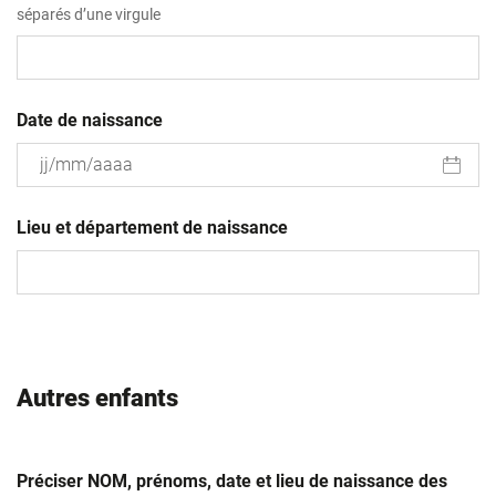
séparés d’une virgule
Date de naissance
JJ
slash
Lieu et département de naissance
MM
slash
AAAA
Autres enfants
Préciser NOM, prénoms, date et lieu de naissance des