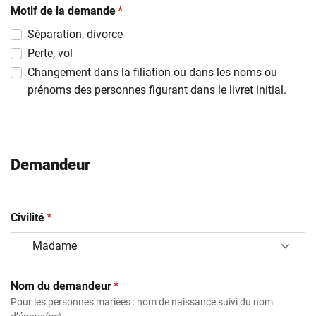
(obligatoire)
slash
Motif de la demande
*
MM
Séparation, divorce
slash
Perte, vol
AAAA
Changement dans la filiation ou dans les noms ou
prénoms des personnes figurant dans le livret initial.
Demandeur
(obligatoire)
Civilité
*
(obligatoire)
Nom du demandeur
*
Pour les personnes mariées : nom de naissance suivi du nom