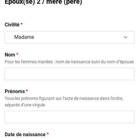
Epoux(se) 2 / mère (père)
(obligatoire)
Civilité
*
(obligatoire)
Nom
*
Pour les femmes mariées : nom de naissance suivi du nom d’épouse
(obligatoire)
Prénoms
*
Tous les prénoms figurant sur l’acte de naissance dans l’ordre,
séparés d’une virgule
(obligatoire)
Date de naissance
*