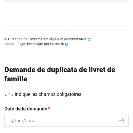
(ouverture dans un nouvel
©
Direction de l’information légale et administrative
(ouverture dans un nouvel onglet)
comarquage developpé par
baseo.io
Demande de duplicata de livret de
famille
«
*
» indique les champs obligatoires
(obligatoire)
Date de la demande
*
JJ