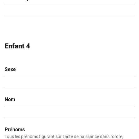
MM
slash
AAAA
Enfant 4
Sexe
Nom
Prénoms
Tous les prénoms figurant sur l’acte de naissance dans l’ordre,