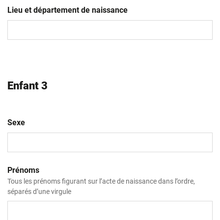
slash
Lieu et département de naissance
MM
slash
AAAA
Enfant 3
Sexe
Prénoms
Tous les prénoms figurant sur l’acte de naissance dans l’ordre,
séparés d’une virgule