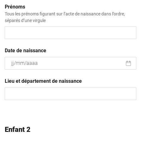
Prénoms
Tous les prénoms figurant sur l’acte de naissance dans l’ordre,
séparés d’une virgule
Date de naissance
JJ
slash
Lieu et département de naissance
MM
slash
AAAA
Enfant 2