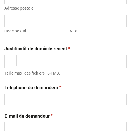
Adresse postale
Code postal
Ville
(obligatoire)
Justificatif de domicile récent
*
Taille max. des fichiers : 64 MB.
(obligatoire)
Téléphone du demandeur
*
(obligatoire)
E-mail du demandeur
*