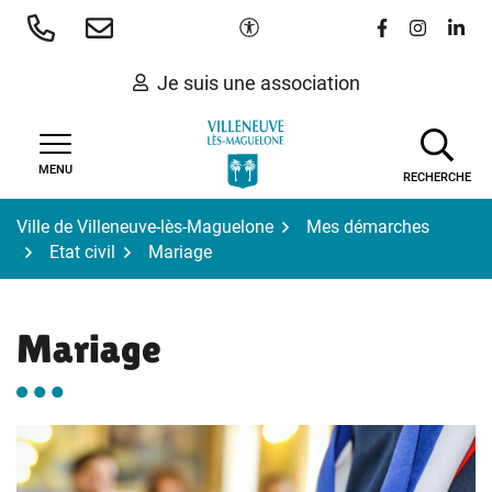
Gestion des traceurs
Aller
Paramètres d'accessibilité
Lien vers le 
Lien vers
Lien 
au
contenu
Je suis une association
MENU
RECHERCHE
Ville de Villeneuve-lès-Maguelone
Mes démarches
Etat civil
Mariage
Mariage