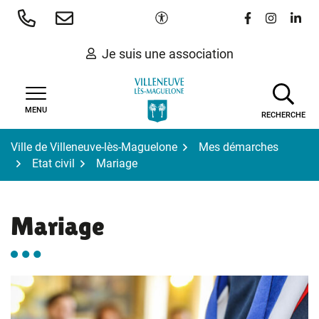
Gestion des traceurs
Aller
Paramètres d'accessibilité
Lien vers le 
Lien vers
Lien 
au
contenu
Je suis une association
MENU
RECHERCHE
Ville de Villeneuve-lès-Maguelone
Mes démarches
Etat civil
Mariage
Mariage