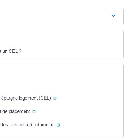
et un CEL ?
erture dans un nouvel onglet)
(ouverture dans un nouvel onglet)
te épargne logement (CEL)
(ouverture dans un nouvel onglet)
et de placement
(ouverture dans un nouvel onglet)
les revenus du patrimoine