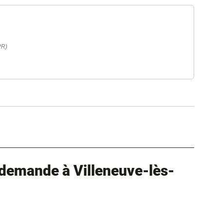
verture dans un nouvel onglet)
PR)
erture dans un nouvel onglet)
ure dans un nouvel onglet)
uvel onglet)
demande à Villeneuve-lès-