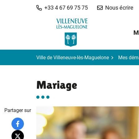
Gestion des traceurs
Aller
+33 4 67 69 75 75
Nous écrire
au
contenu
M
Ville de Villeneuve-lès-Maguelone
Mes dém
Mariage
Partager sur