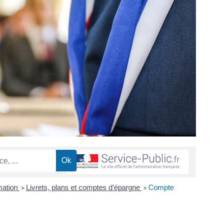
mation
Livrets, plans et comptes d’épargne
Compte
>
>