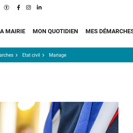
Lien vers le compte Facebook
Lien vers le compte Instagram
Lien vers le compte Linkedin
Paramètres d'accessibilité
A MAIRIE
MON QUOTIDIEN
MES DÉMARCHE
arches
Etat civil
Mariage