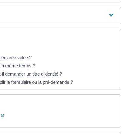
 déclarée volée ?
és en même temps ?
il demander un titre d’identité ?
lir le formulaire ou la pré-demande ?
(ouverture dans un nouvel onglet)