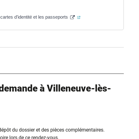
(ouverture dans un nouvel on
cartes d’identité et les passeports
ure dans un nouvel onglet)
uvel onglet)
demande à Villeneuve-lès-
 dépôt du dossier et des pièces complémentaires.
ire lors de ce rendez-vous.