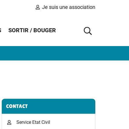
Je suis une association
S
SORTIR / BOUGER
AFFICHER 
Informations complémentaires
CONTACT
Service Etat Civil