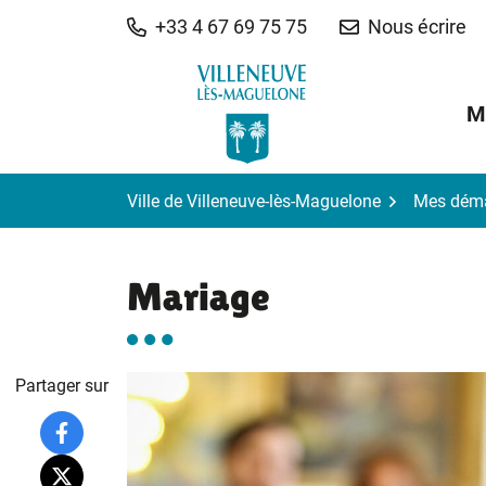
Gestion des traceurs
Aller
+33 4 67 69 75 75
Nous écrire
au
contenu
M
Ville de Villeneuve-lès-Maguelone
Mes dém
Mariage
Partager sur