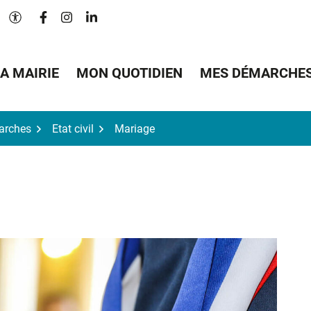
Lien vers le compte Facebook
Lien vers le compte Instagram
Lien vers le compte Linkedin
Paramètres d'accessibilité
A MAIRIE
MON QUOTIDIEN
MES DÉMARCHE
arches
Etat civil
Mariage