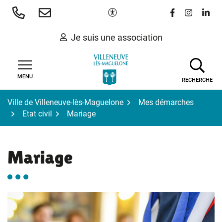
Gestion des traceurs
Aller
Paramètres d'accessibilité
Lien vers le 
Lien vers
Lien 
au
contenu
Je suis une association
MENU
RECHERCHE
Ville de Villeneuve-lès-Maguelone
Mes démarches
Etat civil
Mariage
Mariage