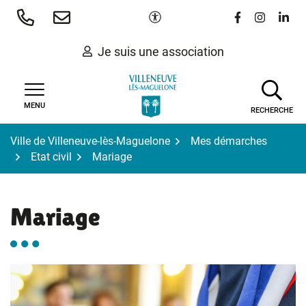
Gestion des traceurs
Aller
Paramètres d'accessibilité
Lien vers le 
Lien vers
Lien 
au
contenu
Je suis une association
MENU
RECHERCHE
Ville de Villeneuve-lès-Maguelone
Mes démarches
Etat civil
Mariage
Mariage