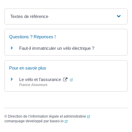
Textes de référence
Questions ? Réponses !
Faut-il immatriculer un vélo électrique ?
Pour en savoir plus
(ouverture dans un nouvel ongl
Le vélo et l’assurance
France Assureurs
(ouverture dans un nouvel
©
Direction de l’information légale et administrative
(ouverture dans un nouvel onglet)
comarquage developpé par
baseo.io