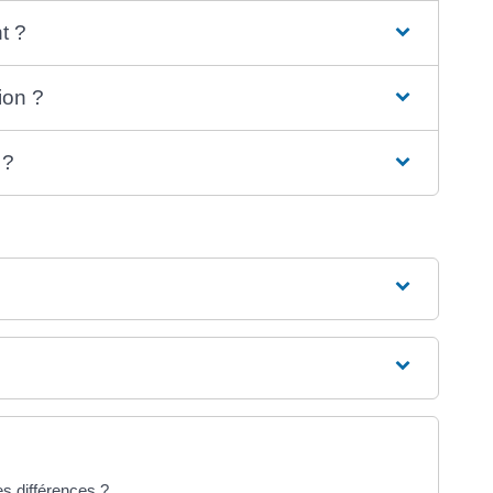
t ?
ion ?
 ?
es différences ?