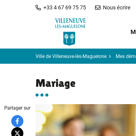
Gestion des traceurs
Aller
+33 4 67 69 75 75
Nous écrire
au
contenu
M
Ville de Villeneuve-lès-Maguelone
Mes dém
Mariage
Partager sur