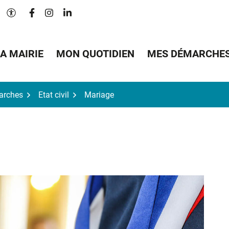
Lien vers le compte Facebook
Lien vers le compte Instagram
Lien vers le compte Linkedin
Paramètres d'accessibilité
A MAIRIE
MON QUOTIDIEN
MES DÉMARCHE
arches
Etat civil
Mariage