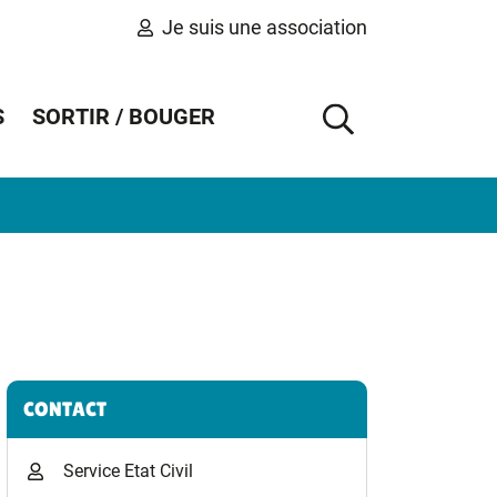
Je suis une association
S
SORTIR / BOUGER
AFFICHER 
Informations complémentaires
CONTACT
Service Etat Civil