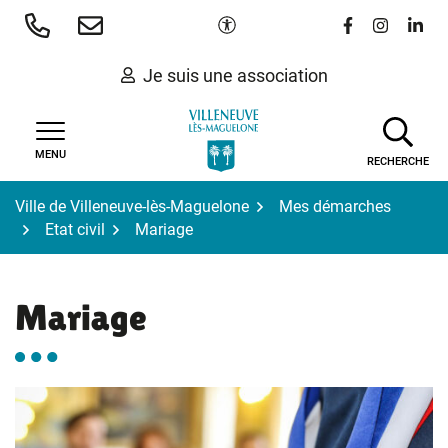
Gestion des traceurs
Aller
Paramètres d'accessibilité
Lien vers le 
Lien vers
Lien 
au
contenu
Je suis une association
MENU
RECHERCHE
Ville de Villeneuve-lès-Maguelone
Mes démarches
Etat civil
Mariage
Mariage