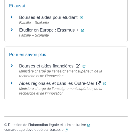
Et aussi
(ouverture dans un nouvel
Bourses et aides pour étudiant
Famille – Scolarité
(ouverture dans un nouve
Étudier en Europe : Erasmus +
Famille – Scolarité
Pour en savoir plus
(ouverture dans un nouve
Bourses et aides financières
Ministère chargé de l’enseignement supérieur, de la
recherche et de l’innovation
(ouverture da
Aides régionales et dans les Outre-Mer
Ministère chargé de l’enseignement supérieur, de la
recherche et de l’innovation
(ouverture dans un nouvel
©
Direction de l’information légale et administrative
(ouverture dans un nouvel onglet)
comarquage developpé par
baseo.io