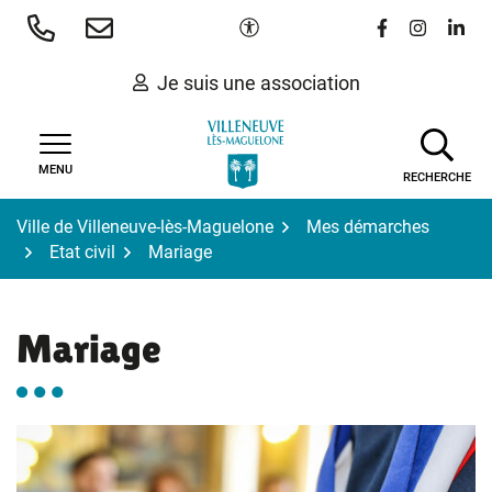
Gestion des traceurs
Aller
Paramètres d'accessibilité
Lien vers le 
Lien vers
Lien 
au
contenu
Je suis une association
MENU
RECHERCHE
Ville de Villeneuve-lès-Maguelone
Mes démarches
Etat civil
Mariage
Mariage