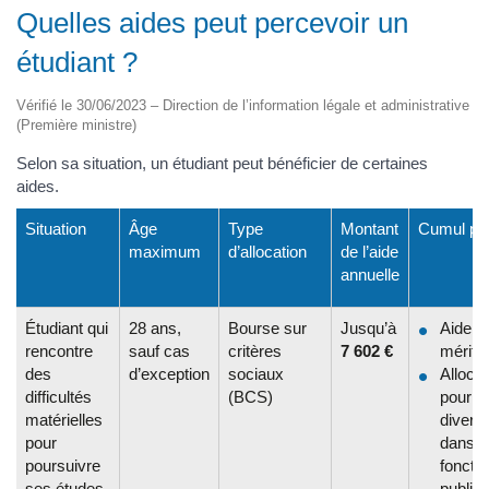
Quelles aides peut percevoir un
étudiant ?
Vérifié le 30/06/2023 – Direction de l’information légale et administrative
(Première ministre)
Selon sa situation, un étudiant peut bénéficier de certaines
aides.
Situation
Âge
Type
Montant
Cumul pos
maximum
d’allocation
de l’aide
annuelle
Étudiant qui
28 ans,
Bourse sur
Jusqu’à
Aide a
rencontre
sauf cas
critères
7 602 €
mérite
des
d’exception
sociaux
Allocat
difficultés
(BCS)
pour la
matérielles
diversi
pour
dans l
poursuivre
fonctio
ses études
publiq