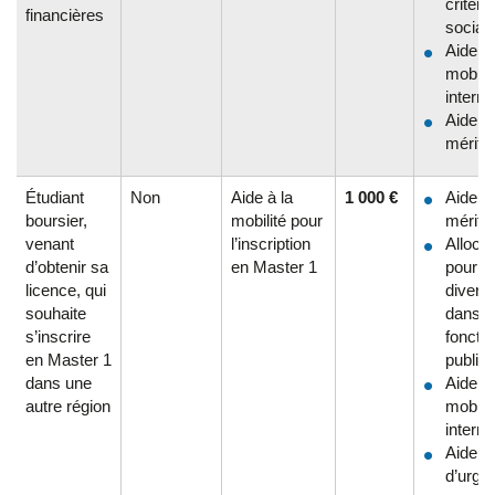
critère
financières
sociau
Aide à 
mobilit
interna
Aide a
mérite
Étudiant
Non
Aide à la
1 000 €
Aide a
boursier,
mobilité pour
mérite
venant
l’inscription
Allocat
d’obtenir sa
en Master 1
pour la
licence, qui
diversi
souhaite
dans l
s’inscrire
fonctio
en Master 1
publiq
dans une
Aide à 
autre région
mobilit
interna
Aide
d’urge