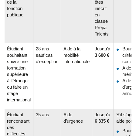
de la
êtes
fonction
inscrit
publique
en
classe
Prépa
Talents
Étudiant
28 ans,
Aide à la
Jusqu’à
Bourse
souhaitant
sauf cas
mobilité
3 600 €
critère
suivre une
d’exception
internationale
sociau
formation
Aide a
supérieure
mérite
à l’étranger
Aide
ou faire un
d’urge
stage
annuel
international
Étudiant
35 ans
Aide
Jusqu’à
S’il s’agit
rencontrant
d’urgence
6 335 €
aide ponct
des
Bourse
difficultés