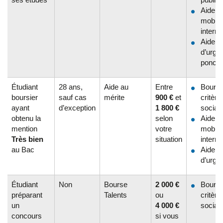
Aide à 
mobilit
interna
Aide
d’urge
ponctu
Étudiant
28 ans,
Aide au
Entre
Bourse
boursier
sauf cas
mérite
900 €
et
critère
ayant
d’exception
1 800 €
sociau
obtenu la
selon
Aide à 
mention
votre
mobilit
Très bien
situation
interna
au Bac
Aide
d’urge
Étudiant
Non
Bourse
2 000 €
Bourse
préparant
Talents
ou
critère
un
4 000 €
sociau
concours
si vous