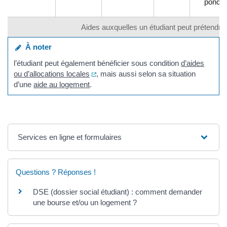
ponctu
Aides auxquelles un étudiant peut prétendre
À noter
l’étudiant peut également bénéficier sous condition
d’aides
(ouverture dans un nouvel onglet)
ou d’allocations locales
, mais aussi selon sa situation
d’une
aide au logement
.
Services en ligne et formulaires
Questions ? Réponses !
DSE (dossier social étudiant) : comment demander
une bourse et/ou un logement ?