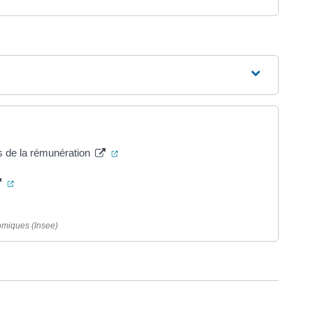
(ouverture dans un nouvel onglet)
fs de la rémunération
(ouverture dans un nouvel onglet)
dans un nouvel onglet)
nomiques (Insee)
ure dans un nouvel onglet)
uvel onglet)