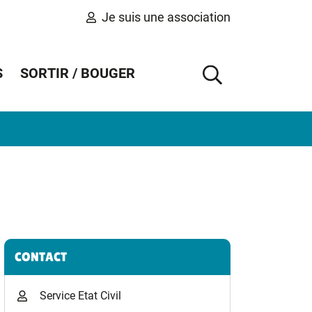
Je suis une association
S
SORTIR / BOUGER
AFFICHER 
Informations complémentaires
CONTACT
Service Etat Civil