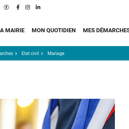
Lien vers le compte Facebook
Lien vers le compte Instagram
Lien vers le compte Linkedin
Paramètres d'accessibilité
A MAIRIE
MON QUOTIDIEN
MES DÉMARCHE
arches
Etat civil
Mariage