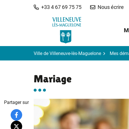
Gestion des traceurs
Aller
+33 4 67 69 75 75
Nous écrire
au
contenu
M
Ville de Villeneuve-lès-Maguelone
Mes dém
Mariage
Partager sur