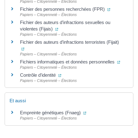
Papiers – Citoyenneté – Élections
(ouverture da
Fichier des personnes recherchées (FPR)
Papiers – Citoyenneté – Élections
Fichier des auteurs d’infractions sexuelles ou
(ouverture dans un nouvel onglet)
violentes (Fijais)
Papiers – Citoyenneté – Élections
Fichier des auteurs d’infractions terroristes (Fijait)
(ouverture dans un nouvel onglet)
Papiers – Citoyenneté – Élections
(ouvertu
Fichiers informatiques et données personnelles
Papiers – Citoyenneté – Élections
(ouverture dans un nouvel onglet)
Contrôle d’identité
Papiers – Citoyenneté – Élections
Et aussi
(ouverture dans un nouvel
Empreinte génétiques (Fnaeg)
Papiers – Citoyenneté – Élections