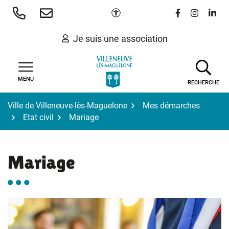
Gestion des traceurs
Aller
Paramètres d'accessibilité
Lien vers le 
Lien vers
Lien 
au
contenu
Je suis une association
MENU
RECHERCHE
Ville de Villeneuve-lès-Maguelone
Mes démarches
Etat civil
Mariage
Mariage